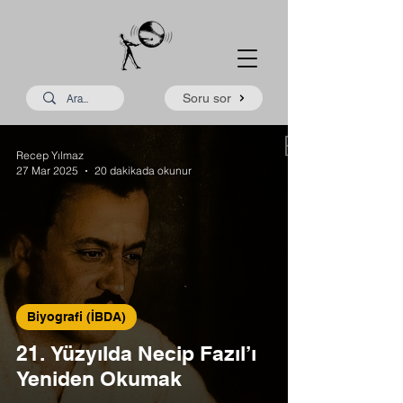
Soru sor
Recep Yılmaz
27 Mar 2025
20 dakikada okunur
Biyografi (İBDA)
21. Yüzyılda Necip Fazıl’ı
Yeniden Okumak