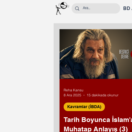
BD
Reha Kansu
8 Ara 2025
15 dakikada okunur
Kavramlar (İBDA)
Tarih Boyunca İslam'
Muhatap Anlayış (3)