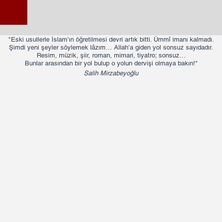
"Eski usullerle İslam’ın öğretilmesi devri artık bitti. Ümmî imanı kalmadı.
Şimdi yeni şeyler söylemek lâzım… Allah’a giden yol sonsuz sayıdadır.
Resim, müzik, şiir, roman, mimari, tiyatro; sonsuz…
Bunlar arasından bir yol bulup o yolun dervişi olmaya bakın!"​​
Salih Mirzabeyoğlu