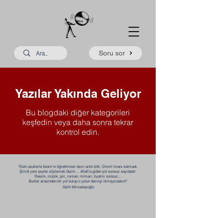
Soru sor
Yazılar Yakında Geliyor
Bu blogdaki diğer kategorileri
keşfedin veya daha sonra tekrar
kontrol edin.
"Eski usullerle İslam’ın öğretilmesi devri artık bitti. Ümmî imanı kalmadı.
Şimdi yeni şeyler söylemek lâzım… Allah’a giden yol sonsuz sayıdadır.
Resim, müzik, şiir, roman, mimari, tiyatro; sonsuz…
Bunlar arasından bir yol bulup o yolun dervişi olmaya bakın!"​​
Salih Mirzabeyoğlu