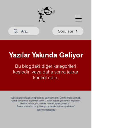
Soru sor
Yazılar Yakında Geliyor
Bu blogdaki diğer kategorileri
keşfedin veya daha sonra tekrar
kontrol edin.
"Eski usullerle İslam’ın öğretilmesi devri artık bitti. Ümmî imanı kalmadı.
Şimdi yeni şeyler söylemek lâzım… Allah’a giden yol sonsuz sayıdadır.
Resim, müzik, şiir, roman, mimari, tiyatro; sonsuz…
Bunlar arasından bir yol bulup o yolun dervişi olmaya bakın!"​​
Salih Mirzabeyoğlu