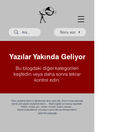
Soru sor
Yazılar Yakında Geliyor
Bu blogdaki diğer kategorileri
keşfedin veya daha sonra tekrar
kontrol edin.
"Eski usullerle İslam’ın öğretilmesi devri artık bitti. Ümmî imanı kalmadı.
Şimdi yeni şeyler söylemek lâzım… Allah’a giden yol sonsuz sayıdadır.
Resim, müzik, şiir, roman, mimari, tiyatro; sonsuz…
Bunlar arasından bir yol bulup o yolun dervişi olmaya bakın!"​​
Salih Mirzabeyoğlu