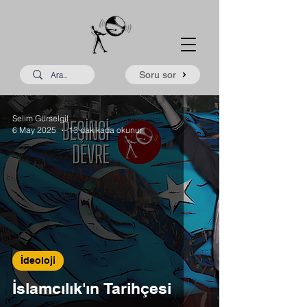
Soru sor
Selim Gürselgil
6 May 2025
13 dakikada okunur
İdeoloji
İslamcılık'ın Tarihçesi