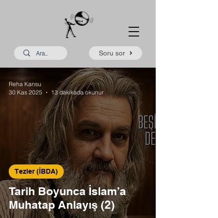
Soru sor
Reha Kansu
30 Kas 2025
13 dakikada okunur
Tezler (İBDA)
Tarih Boyunca İslam’a
Muhatap Anlayış (2)