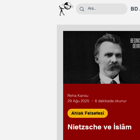
BD
Reha Kansu
29 Ağu 2025
6 dakikada okunur
Ahlak Felsefesi
Nietzsche ve İslâm