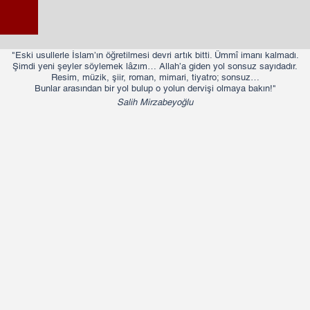
"Eski usullerle İslam’ın öğretilmesi devri artık bitti. Ümmî imanı kalmadı.
Şimdi yeni şeyler söylemek lâzım… Allah’a giden yol sonsuz sayıdadır.
Resim, müzik, şiir, roman, mimari, tiyatro; sonsuz…
Bunlar arasından bir yol bulup o yolun dervişi olmaya bakın!"​​
Salih Mirzabeyoğlu