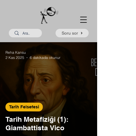
Soru sor
Reha Kansu
2 Kas 2025
6 dakikada okunur
Tarih Felsefesi
Tarih Metafiziği (1):
Giambattista Vico