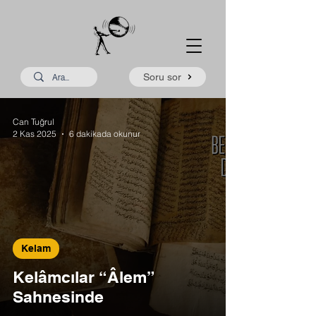
Soru sor
Can Tuğrul
2 Kas 2025
6 dakikada okunur
Kelam
Kelâmcılar “Âlem”
Sahnesinde