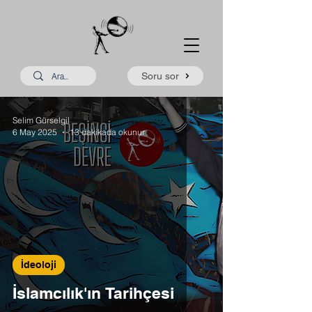
Soru sor
Selim Gürselgil
6 May 2025
13 dakikada okunur
İdeoloji
İslamcılık'ın Tarihçesi