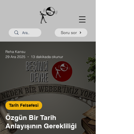
Soru sor
Reha Kansu
29 Ara 2025
13 dakikada okunur
Tarih Felsefesi
Özgün Bir Tarih
Anlayışının Gerekliliği