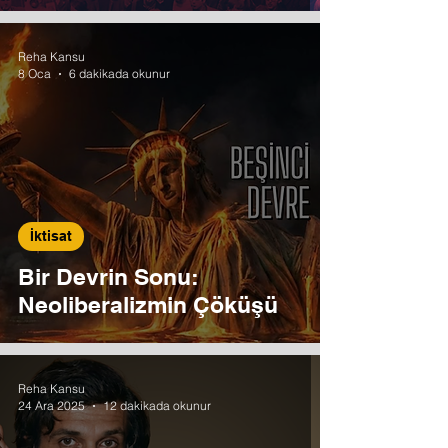
Reha Kansu
8 Oca
6 dakikada okunur
İktisat
Bir Devrin Sonu:
Neoliberalizmin Çöküşü
Reha Kansu
24 Ara 2025
12 dakikada okunur