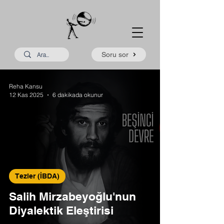
Soru sor
Reha Kansu
12 Kas 2025
6 dakikada okunur
Tezler (İBDA)
Salih Mirzabeyoğlu'nun
Diyalektik Eleştirisi