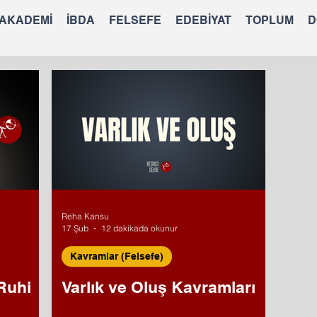
 AKADEMİ
İBDA
FELSEFE
EDEBİYAT
TOPLUM
D
Reha Kansu
17 Şub
12 dakikada okunur
Kavramlar (Felsefe)
Ruhi
Varlık ve Oluş Kavramları