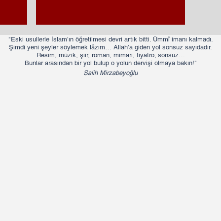
"Eski usullerle İslam’ın öğretilmesi devri artık bitti. Ümmî imanı kalmadı.
Şimdi yeni şeyler söylemek lâzım… Allah’a giden yol sonsuz sayıdadır.
Resim, müzik, şiir, roman, mimari, tiyatro; sonsuz…
Bunlar arasından bir yol bulup o yolun dervişi olmaya bakın!"​​
Salih Mirzabeyoğlu