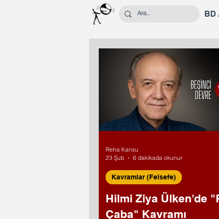
BD
Reha Kansu
23 Şub
6 dakikada okunur
Kavramlar (Felsefe)
Hilmi Ziya Ülken'de "
Çaba" Kavramı