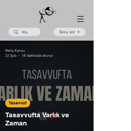
Soru sor
Reha Kansu
22 Şub
18 dakikada okunur
Tasavvuf
Tasavvufta Varlık ve
Zaman