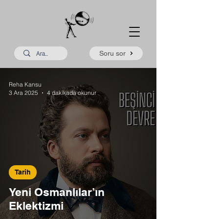
Soru sor
Reha Kansu
3 Ara 2025
4 dakikada okunur
Tarih
Yeni Osmanlılar’ın
Eklektizmi