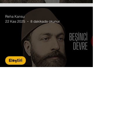
Reha Kansu
22 Kas 2025
8 dakikada okunur
Eleştiri
Tanzimat Şiirinde
Geleneksel Dünya
Görüşünün Krizi
"Eski usullerle İslam’ın öğretilmesi devri artık bitti. Ümmî imanı kalmadı.
Şimdi yeni şeyler söylemek lâzım… Allah’a giden yol sonsuz sayıdadır.
Resim, müzik, şiir, roman, mimari, tiyatro; sonsuz…
Bunlar arasından bir yol bulup o yolun dervişi olmaya bakın!"​​
Salih Mirzabeyoğlu