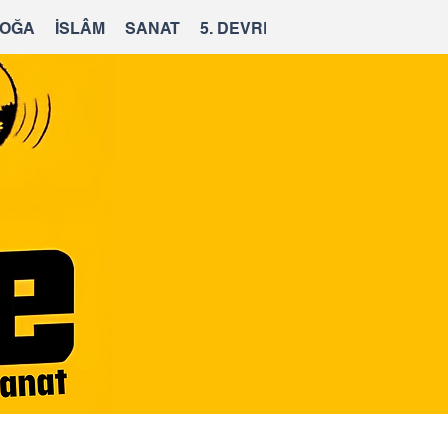
OĞA
İSLÂM
SANAT
5. DEVRE