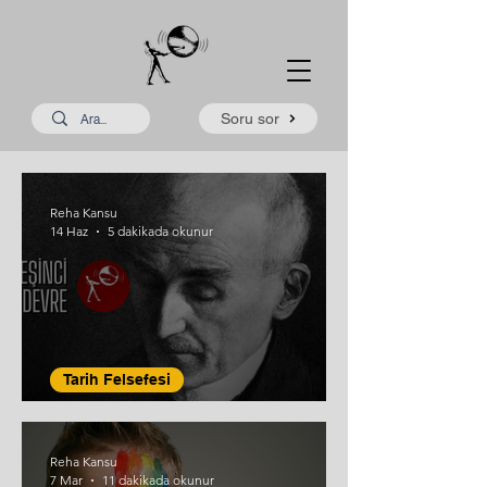
Soru sor
Reha Kansu
14 Haz
5 dakikada okunur
Tarih Felsefesi
Bergson’un Tarih Anlayışı
Reha Kansu
7 Mar
11 dakikada okunur