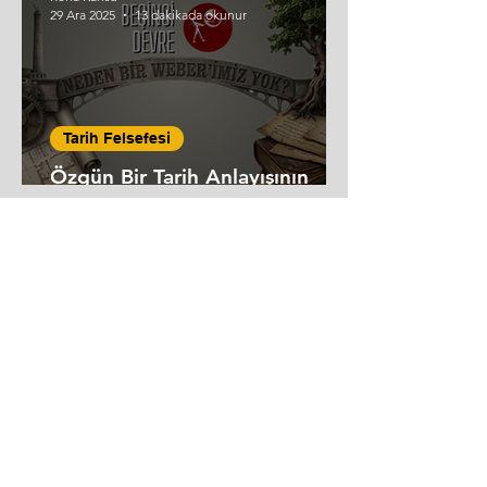
29 Ara 2025
13 dakikada okunur
Tarih Felsefesi
Özgün Bir Tarih Anlayışının
Gerekliliği
Reha Kansu
26 Ara 2025
7 dakikada okunur
Tarih Felsefesi
Göbeklitepe Tarih Anlayışını
Nasıl Değiştirdi?