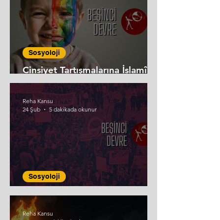
Sosyoloji
Cinsiyet Tartışmalarına İslamî
Bakış
Reha Kansu
24 Şub
5 dakikada okunur
Sosyoloji
68 Kuşağı'nın Dönüşümü
Reha Kansu