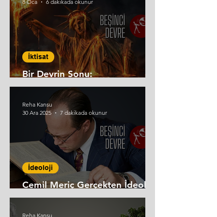
8 Oca
6 dakikada okunur
İktisat
Bir Devrin Sonu:
Neoliberalizmin Çöküşü
Reha Kansu
30 Ara 2025
7 dakikada okunur
İdeoloji
Cemil Meriç Gerçekten İdeoloji
Karşıtı mı?
Reha Kansu