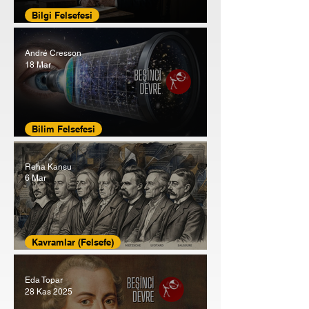
Bilgi Felsefesi
Hegel'in Sistemi (2): Felsefe Tarihi
André Cresson
18 Mar
Bilim Felsefesi
Bilimin Sınırları - André Cresson
Reha Kansu
6 Mar
Kavramlar (Felsefe)
Modernizmden Postmodernizme
Eda Topar
28 Kas 2025