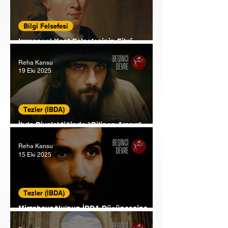
Bilgi Felsefesi
Immanuel Kant Felsefesinin Fikrî
Teşekkülü
Reha Kansu
19 Eki 2025
Tezler (İBDA)
İbda Diyalektiğinde "Bilinen Aranır"
Hükmü
Reha Kansu
15 Eki 2025
Tezler (İBDA)
Mirzabeyoğlu'nun İBDA Düşüncesine
Giriş