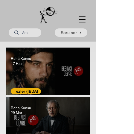
Soru sor
Reha Kansu
17 Haz
Tezler (İBDA)
İBDA ve Bilgi Teorisi
Reha Kansu
29 Mar