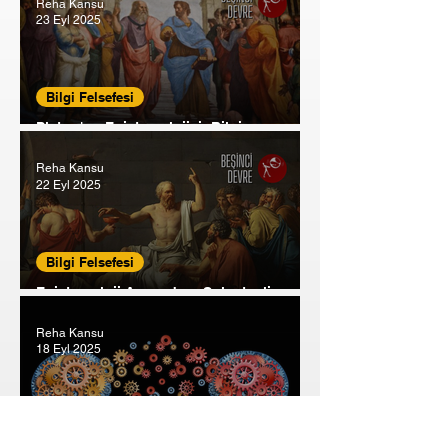
Reha Kansu
23 Eyl 2025
Bilgi Felsefesi
Platon'un Epistemolojisi: Bilgi
Hatırlamadır
Reha Kansu
22 Eyl 2025
Bilgi Felsefesi
Epistemoloji Açısından: Sokrates’in
Sofizm’le Mücadelesi
Reha Kansu
18 Eyl 2025
Bilgi Felsefesi