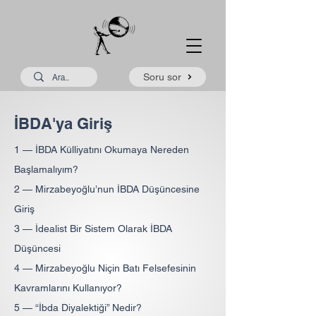
Soru sor
İBDA'ya Giriş
1 —
İBDA Külliyatını Okumaya Nereden
Başlamalıyım?
2 —
Mirzabeyoğlu’nun İBDA Düşüncesine
Giriş
3 —
İdealist Bir Sistem Olarak İBDA
Düşüncesi
4 —
Mirzabeyoğlu Niçin Batı Felsefesinin
Kavramlarını Kullanıyor?
5 —
“İbda Diyalektiği” Nedir?