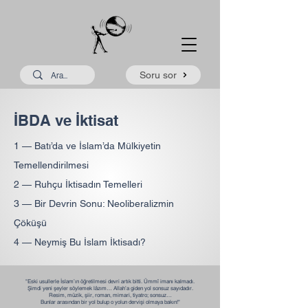
Soru sor
İBDA ve İktisat
1 —
Batı’da ve İslam’da Mülkiyetin
Temellendirilmesi
2 —
Ruhçu İktisadın Temelleri
3 —
Bir Devrin Sonu: Neoliberalizmin
Çöküşü
4 —
Neymiş Bu İslam İktisadı?
"Eski usullerle İslam’ın öğretilmesi devri artık bitti. Ümmî imanı kalmadı.
Şimdi yeni şeyler söylemek lâzım… Allah’a giden yol sonsuz sayıdadır.
Resim, müzik, şiir, roman, mimari, tiyatro; sonsuz…
Bunlar arasından bir yol bulup o yolun dervişi olmaya bakın!"​​