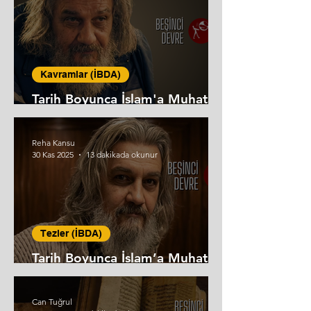
Kavramlar (İBDA)
Tarih Boyunca İslam'a Muhatap
Anlayış (3)
Reha Kansu
30 Kas 2025
13 dakikada okunur
Tezler (İBDA)
Tarih Boyunca İslam’a Muhatap
Anlayış (2)
Can Tuğrul