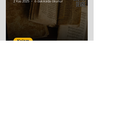
2 Kas 2025
6 dakikada okunur
Kelam
Kelâmcılar “Âlem” Sahnesinde
Reha Kansu
24 Eki 2025
23 dakikada okunur
Tezler (İBDA)
Tarih Boyunca İslam'a Muhatap
Anlayış (1)
"Eski usullerle İslam’ın öğretilmesi devri artık bitti. Ümmî imanı kalmadı.
Şimdi yeni şeyler söylemek lâzım… Allah’a giden yol sonsuz sayıdadır.