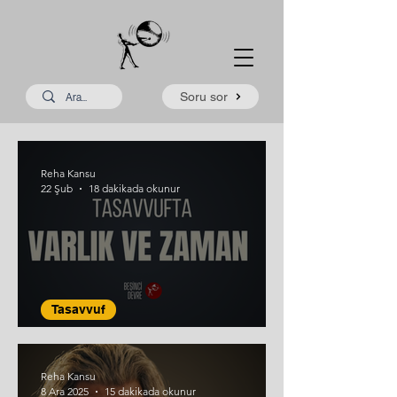
Soru sor
Reha Kansu
22 Şub
18 dakikada okunur
Tasavvuf
Tasavvufta Varlık ve Zaman
Reha Kansu
8 Ara 2025
15 dakikada okunur