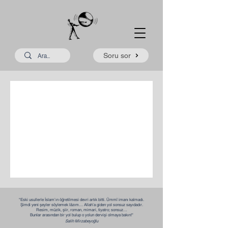
Soru sor
Daha sonra tekrar
deneyin
Yayınlanan yazıları burada
göreceksiniz.
"Eski usullerle İslam’ın öğretilmesi devri artık bitti. Ümmî imanı kalmadı.
Şimdi yeni şeyler söylemek lâzım… Allah’a giden yol sonsuz sayıdadır.
Resim, müzik, şiir, roman, mimari, tiyatro; sonsuz…
Bunlar arasından bir yol bulup o yolun dervişi olmaya bakın!"​​
Salih Mirzabeyoğlu