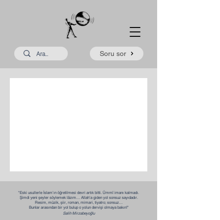
Soru sor
Daha sonra tekrar
deneyin
Yayınlanan yazıları burada
göreceksiniz.
"Eski usullerle İslam’ın öğretilmesi devri artık bitti. Ümmî imanı kalmadı.
Şimdi yeni şeyler söylemek lâzım… Allah’a giden yol sonsuz sayıdadır.
Resim, müzik, şiir, roman, mimari, tiyatro; sonsuz…
Bunlar arasından bir yol bulup o yolun dervişi olmaya bakın!"​​
Salih Mirzabeyoğlu