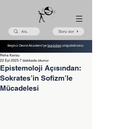
Soru sor
Beşinci Devre Akademi'ye
buradan
ulaşabilirsiniz.
Reha Kansu
22 Eyl 2025
7 dakikada okunur
Epistemoloji Açısından:
Sokrates’in Sofizm’le
Mücadelesi