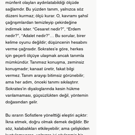
münferit olayları aydınlatabildiği ölçüde 
sağlamdır. Bu yüzden tanım, yalnızca söz 
düzeni kurmaz; ölçü kurar. O, kavramı şahsî 
çağrışımlardan temizleyip çekirdeğine 
indirmek ister. “Cesaret nedir?”, “Erdem 
nedir?”, “Adalet nedir?”… Bu sorular, birer 
kelime oyunu değildir; düşüncenin hesabını 
verme çağrısıdır. Sokrates’e göre, herkes 
için geçerli ölçüye ulaşmak ancak tanımla 
mümkündür. Tanımsız konuşma, zeminsiz 
konuşmadır; kanaat üretir, fakat bilgi 
vermez. Tanım arayışı bitimsiz görünebilir; 
ama her adım, önceki tanımı sıkılaştırır. 
Sokrates’in diyaloglarında kesin hükme 
varılamaması, güçsüzlükten değil, yöntemin 
doğasından gelir.
Bu ısrarın Sofistlere yönelttiği eleştiri açıktır: 
İkna etmek, doğru olmak demek değildir. Bir 
söz, kalabalıkları etkileyebilir; ama çelişkiden 