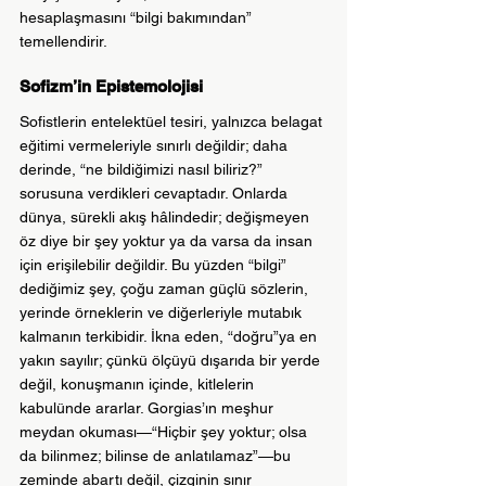
hesaplaşmasını “bilgi bakımından” 
temellendirir.
Sofizm’in Epistemolojisi
Sofistlerin entelektüel tesiri, yalnızca belagat 
eğitimi vermeleriyle sınırlı değildir; daha 
derinde, “ne bildiğimizi nasıl biliriz?” 
sorusuna verdikleri cevaptadır. Onlarda 
dünya, sürekli akış hâlindedir; değişmeyen 
öz diye bir şey yoktur ya da varsa da insan 
için erişilebilir değildir. Bu yüzden “bilgi” 
dediğimiz şey, çoğu zaman güçlü sözlerin, 
yerinde örneklerin ve diğerleriyle mutabık 
kalmanın terkibidir. İkna eden, “doğru”ya en 
yakın sayılır; çünkü ölçüyü dışarıda bir yerde 
değil, konuşmanın içinde, kitlelerin 
kabulünde ararlar. Gorgias’ın meşhur 
meydan okuması—“Hiçbir şey yoktur; olsa 
da bilinmez; bilinse de anlatılamaz”—bu 
zeminde abartı değil, çizginin sınır 