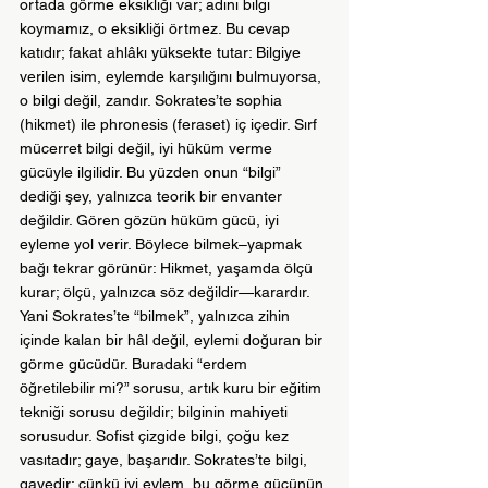
ortada görme eksikliği var; adını bilgi 
koymamız, o eksikliği örtmez. Bu cevap 
katıdır; fakat ahlâkı yüksekte tutar: Bilgiye 
verilen isim, eylemde karşılığını bulmuyorsa, 
o bilgi değil, zandır. Sokrates’te sophia 
(hikmet) ile phronesis (feraset) iç içedir. Sırf 
mücerret bilgi değil, iyi hüküm verme 
gücüyle ilgilidir. Bu yüzden onun “bilgi” 
dediği şey, yalnızca teorik bir envanter 
değildir. Gören gözün hüküm gücü, iyi 
eyleme yol verir. Böylece bilmek–yapmak 
bağı tekrar görünür: Hikmet, yaşamda ölçü 
kurar; ölçü, yalnızca söz değildir—karardır. 
Yani Sokrates’te “bilmek”, yalnızca zihin 
içinde kalan bir hâl değil, eylemi doğuran bir 
görme gücüdür. Buradaki “erdem 
öğretilebilir mi?” sorusu, artık kuru bir eğitim 
tekniği sorusu değildir; bilginin mahiyeti 
sorusudur. Sofist çizgide bilgi, çoğu kez 
vasıtadır; gaye, başarıdır. Sokrates’te bilgi, 
gayedir; çünkü iyi eylem, bu görme gücünün 