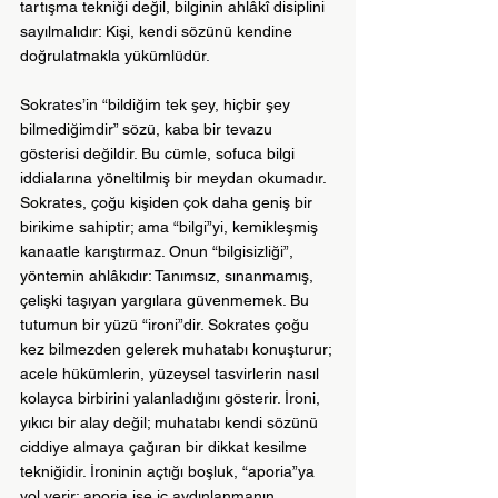
tartışma tekniği değil, bilginin ahlâkî disiplini 
sayılmalıdır: Kişi, kendi sözünü kendine 
doğrulatmakla yükümlüdür. 
Sokrates’in “bildiğim tek şey, hiçbir şey 
bilmediğimdir” sözü, kaba bir tevazu 
gösterisi değildir. Bu cümle, sofuca bilgi 
iddialarına yöneltilmiş bir meydan okumadır. 
Sokrates, çoğu kişiden çok daha geniş bir 
birikime sahiptir; ama “bilgi”yi, kemikleşmiş 
kanaatle karıştırmaz. Onun “bilgisizliği”, 
yöntemin ahlâkıdır: Tanımsız, sınanmamış, 
çelişki taşıyan yargılara güvenmemek. Bu 
tutumun bir yüzü “ironi”dir. Sokrates çoğu 
kez bilmezden gelerek muhatabı konuşturur; 
acele hükümlerin, yüzeysel tasvirlerin nasıl 
kolayca birbirini yalanladığını gösterir. İroni, 
yıkıcı bir alay değil; muhatabı kendi sözünü 
ciddiye almaya çağıran bir dikkat kesilme 
tekniğidir. İroninin açtığı boşluk, “aporia”ya 
yol verir; aporia ise iç aydınlanmanın 