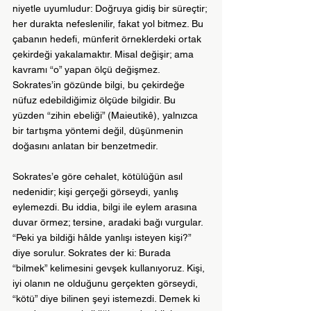
niyetle uyumludur: Doğruya gidiş bir süreçtir; 
her durakta nefeslenilir, fakat yol bitmez. Bu 
çabanın hedefi, münferit örneklerdeki ortak 
çekirdeği yakalamaktır. Misal değişir; ama 
kavramı “o” yapan ölçü değişmez. 
Sokrates’in gözünde bilgi, bu çekirdeğe 
nüfuz edebildiğimiz ölçüde bilgidir. Bu 
yüzden “zihin ebeliği” (Maieutikê), yalnızca 
bir tartışma yöntemi değil, düşünmenin 
doğasını anlatan bir benzetmedir.
Sokrates’e göre cehalet, kötülüğün asıl 
nedenidir; kişi gerçeği görseydi, yanlış 
eylemezdi. Bu iddia, bilgi ile eylem arasına 
duvar örmez; tersine, aradaki bağı vurgular. 
“Peki ya bildiği hâlde yanlışı isteyen kişi?” 
diye sorulur. Sokrates der ki: Burada 
“bilmek” kelimesini gevşek kullanıyoruz. Kişi, 
iyi olanın ne olduğunu gerçekten görseydi, 
“kötü” diye bilinen şeyi istemezdi. Demek ki 