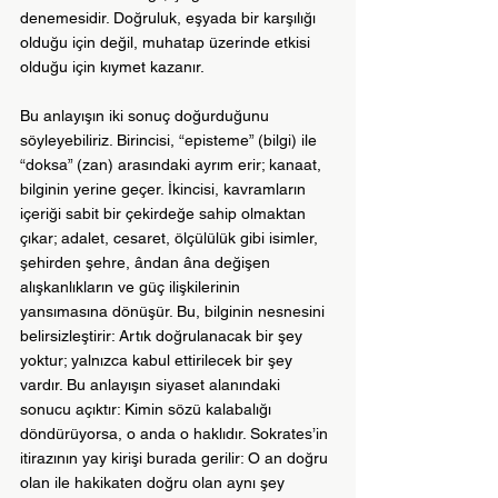
denemesidir. Doğruluk, eşyada bir karşılığı 
olduğu için değil, muhatap üzerinde etkisi 
olduğu için kıymet kazanır. 
Bu anlayışın iki sonuç doğurduğunu 
söyleyebiliriz. Birincisi, “episteme” (bilgi) ile 
“doksa” (zan) arasındaki ayrım erir; kanaat, 
bilginin yerine geçer. İkincisi, kavramların 
içeriği sabit bir çekirdeğe sahip olmaktan 
çıkar; adalet, cesaret, ölçülülük gibi isimler, 
şehirden şehre, ândan âna değişen 
alışkanlıkların ve güç ilişkilerinin 
yansımasına dönüşür. Bu, bilginin nesnesini 
belirsizleştirir: Artık doğrulanacak bir şey 
yoktur; yalnızca kabul ettirilecek bir şey 
vardır. Bu anlayışın siyaset alanındaki 
sonucu açıktır: Kimin sözü kalabalığı 
döndürüyorsa, o anda o haklıdır. Sokrates’in 
itirazının yay kirişi burada gerilir: O an doğru 
olan ile hakikaten doğru olan aynı şey 