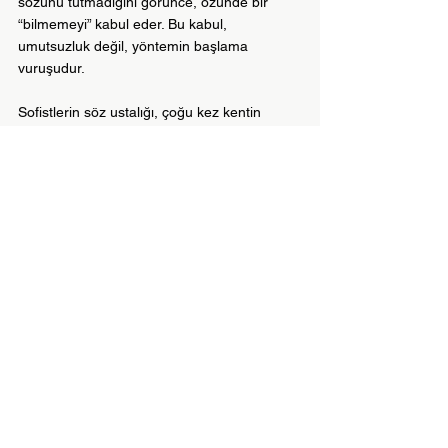
sözünü tutmadığını görünce, özünde bir 
“bilmemeyi” kabul eder. Bu kabul, 
umutsuzluk değil, yöntemin başlama 
vuruşudur.
Sofistlerin söz ustalığı, çoğu kez kentin 
siyasetinde başarı getirir. Sokrates’in çizgisi 
ise böyle bir başarıyı garanti etmez; hattâ 
bedeli ağır olur. Yine de onun durduğu yer, 
kişiden öte ölçüyü savunduğu için kalıcıdır. 
Kentin kararları değişir; kalabalıklar dün 
alkışladığını bugün taşlayabilir. Fakat “adalet 
nedir?” sorusuna dürüstçe verilmiş bir 
cevap, yarın da hesap verilebilir olmalıdır. 
Sokrates’in ölümü, bu yüzden, yalnızca bir 
trajedi değil, düşünce adına verilmiş bir 
sözün tamamlanmasıdır: Ölçüyü şahsî 
menfaat değil, doğru düşünme kurar. Bugün 
de benzer bir gerilim içindeyiz. Başarı, hız ve 
görünürlük çağında, Postmodern 
epistemolojinin her çiviyi söktüğü 