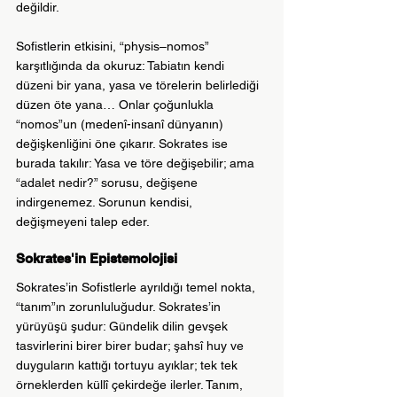
değildir. 
Sofistlerin etkisini, “physis–nomos” 
karşıtlığında da okuruz: Tabiatın kendi 
düzeni bir yana, yasa ve törelerin belirlediği 
düzen öte yana… Onlar çoğunlukla 
“nomos”un (medenî-insanî dünyanın) 
değişkenliğini öne çıkarır. Sokrates ise 
burada takılır: Yasa ve töre değişebilir; ama 
“adalet nedir?” sorusu, değişene 
indirgenemez. Sorunun kendisi, 
değişmeyeni talep eder.  
Sokrates'in Epistemolojisi
Sokrates’in Sofistlerle ayrıldığı temel nokta, 
“tanım”ın zorunluluğudur. Sokrates’in 
yürüyüşü şudur: Gündelik dilin gevşek 
tasvirlerini birer birer budar; şahsî huy ve 
duyguların kattığı tortuyu ayıklar; tek tek 
örneklerden küllî çekirdeğe ilerler. Tanım, 