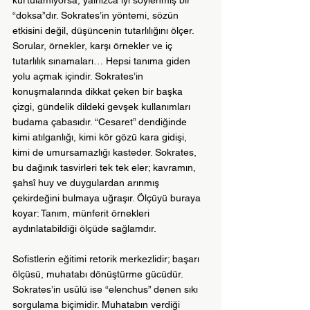
kurtulamıyorsa, yalnızca iyi söylenmiş bir 
“doksa”dır. Sokrates’in yöntemi, sözün 
etkisini değil, düşüncenin tutarlılığını ölçer. 
Sorular, örnekler, karşı örnekler ve iç 
tutarlılık sınamaları… Hepsi tanıma giden 
yolu açmak içindir. Sokrates’in 
konuşmalarında dikkat çeken bir başka 
çizgi, gündelik dildeki gevşek kullanımları 
budama çabasıdır. “Cesaret” dendiğinde 
kimi atılganlığı, kimi kör gözü kara gidişi, 
kimi de umursamazlığı kasteder. Sokrates, 
bu dağınık tasvirleri tek tek eler; kavramın, 
şahsî huy ve duygulardan arınmış 
çekirdeğini bulmaya uğraşır. Ölçüyü buraya 
koyar: Tanım, münferit örnekleri 
aydınlatabildiği ölçüde sağlamdır. 
Sofistlerin eğitimi retorik merkezlidir; başarı 
ölçüsü, muhatabı dönüştürme gücüdür. 
Sokrates’in usûlü ise “elenchus” denen sıkı 
sorgulama biçimidir. Muhatabın verdiği 