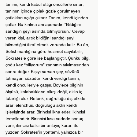
tanımı, kendi kabul ettiği öncüllerle sınar; 
tanımın içinde çıplak gözle görülmeyen 
çatlakları açığa çıkarır. Tanım, kendi içinden 
çatlar. Bu kırılma anı aporiadır: “Bildiğini 
sandığın şeyi aslında bilmiyorsun.” Cevap 
veren kişi, artık bildiğini sandığı şeyi 
bilmediğini itiraf etmek zorunda kalır. Bu ân, 
Sofist mantığına göre hezimet sayılabilir; 
Sokrates’e göre ise başlangıçtır. Çünkü bilgi, 
çoğu kez “biliyorum” zannının yıkılmasından 
sonra doğar. Kişiyi sarsan şey, sözünü 
tutmayan sözüdür; kendi verdiği tanım, 
kendi öncülleriyle çatışır. Böylece bilginin 
ölçüsü, kalabalıkların alkışı değil, aklın iç 
tutarlığı olur. Retorik, doğruluğu dış etkide 
arar; elenchus, doğruluğu aklın kendi 
işleyişinde arar. Birincisi ikna eder; ikincisi 
temellendirir. Birincisi kısa vadede sonuç 
verir; ikincisi kalıcı bir anlayış kurar. Bu 
yüzden Sokrates’in yöntemi, yalnızca bir 