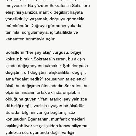
meyvesidir. Bu yüzden Sokrates’in Sofistlere 
eleştirisi yalnızca mantıkî değildir; hayata 
yöneliktir. İyi yaşamak, doğruyu görmekle 
mümkündür. Doğruyu görmenin yolu da 
tanımla, sorgulamayla, iç tutarlılıkla ve 
kanaatten arınmayla açılır.
Sofistlerin “her şey akış” vurgusu, bilgiyi 
köksüz bırakır. Sokrates’in ısrarı, bu akışın 
içinde değişmeyeni bulmaktır. Şehirler yasa 
değiştirir, örf değiştirir, alışkanlıklar değişir; 
ama “adalet nedir?” sorusunun talep ettiği 
ölçü, bu değişimin ötesindedir. Sokrates, bu 
ölçünün insanın ortak aklında erişilebilir 
olduğuna güvenir. Yani aradığı şey yalnızca 
dil birliği değil, varlıkla uyuşan bir ölçüdür. 
Burada, bilginin varlığa bağlanışı söz 
konusudur. Eğer tanım, münferit örnekleri 
açıklayabiliyor ve çelişkiden kaçınabiliyorsa, 
yalnızca söz oyununda değil, varlığın 