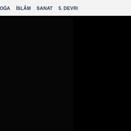
OĞA
İSLÂM
SANAT
5. DEVRE