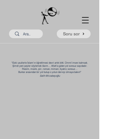
Soru sor
"Eski usullerle İslam’ın öğretilmesi devri artık bitti. Ümmî imanı kalmadı.
Şimdi yeni şeyler söylemek lâzım… Allah’a giden yol sonsuz sayıdadır.
Resim, müzik, şiir, roman, mimari, tiyatro; sonsuz…
Bunlar arasından bir yol bulup o yolun dervişi olmaya bakın!"​​
Salih Mirzabeyoğlu