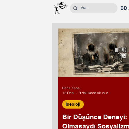
BD
Reha Kansu
13 Oca
9 dakikada okunur
İdeoloji
Bir Düşünce Deneyi:
Olmasaydı Sosyaliz