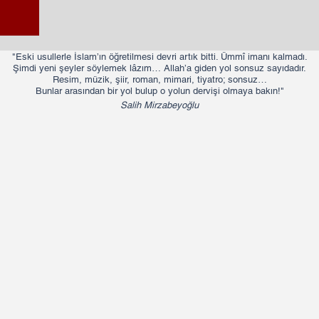
"Eski usullerle İslam’ın öğretilmesi devri artık bitti. Ümmî imanı kalmadı.
Şimdi yeni şeyler söylemek lâzım… Allah’a giden yol sonsuz sayıdadır.
Resim, müzik, şiir, roman, mimari, tiyatro; sonsuz…
Bunlar arasından bir yol bulup o yolun dervişi olmaya bakın!"​​
Salih Mirzabeyoğlu