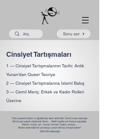
Soru sor
Cinsiyet Tartışmaları
​1 —
Cinsiyet Tartışmalarının Tarihi: Antik
Yunan’dan Queer Teoriye
2 —
Cinsiyet Tartışmalarına İslamî Bakış
3 —
Cemil Meriç: Erkek ve Kadın Rolleri
Üzerine
"Eski usullerle İslam’ın öğretilmesi devri artık bitti. Ümmî imanı kalmadı.
Şimdi yeni şeyler söylemek lâzım… Allah’a giden yol sonsuz sayıdadır.
Resim, müzik, şiir, roman, mimari, tiyatro; sonsuz…
Bunlar arasından bir yol bulup o yolun dervişi olmaya bakın!"​​
Salih Mirzabeyoğlu