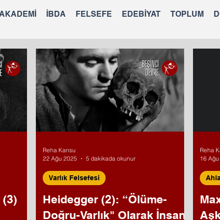
 AKADEMİ
İBDA
FELSEFE
EDEBİYAT
TOPLUM
D
Reha Kansu
Reha K
22 Ağu 2025
5 dakikada okunur
16 Ağu
Varlık Felsefesi
Ahla
 (3)
Heidegger (2): “Ölüme-
Max
Doğru-Varlık" Olarak İnsan
Aşk