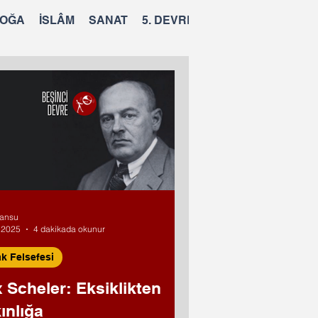
OĞA
İSLÂM
SANAT
5. DEVRE
ansu
 2025
4 dakikada okunur
k Felsefesi
 Scheler: Eksiklikten
ınlığa