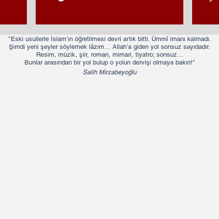
"Eski usullerle İslam’ın öğretilmesi devri artık bitti. Ümmî imanı kalmadı.
Şimdi yeni şeyler söylemek lâzım… Allah’a giden yol sonsuz sayıdadır.
Resim, müzik, şiir, roman, mimari, tiyatro; sonsuz…
Bunlar arasından bir yol bulup o yolun dervişi olmaya bakın!"​​
Salih Mirzabeyoğlu