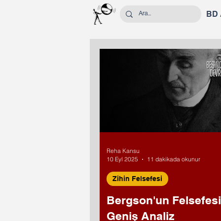
BD
Reha Kansu
10 Eyl 2025
11 dakikada okunur
Zihin Felsefesi
Bergson'un Felsefesi
Geniş Analiz