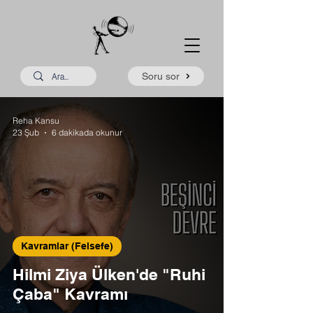
Soru sor
Reha Kansu
23 Şub
6 dakikada okunur
Kavramlar (Felsefe)
Hilmi Ziya Ülken'de "Ruhi
Çaba" Kavramı