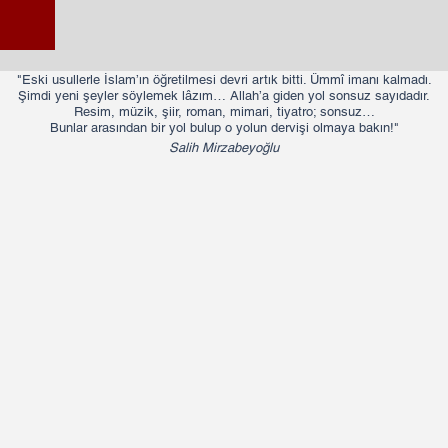
"Eski usullerle İslam’ın öğretilmesi devri artık bitti. Ümmî imanı kalmadı.
Şimdi yeni şeyler söylemek lâzım… Allah’a giden yol sonsuz sayıdadır.
Resim, müzik, şiir, roman, mimari, tiyatro; sonsuz…
Bunlar arasından bir yol bulup o yolun dervişi olmaya bakın!"​​
Salih Mirzabeyoğlu