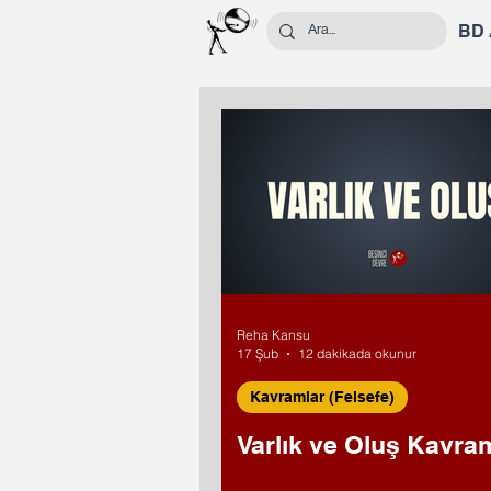
BD
Reha Kansu
17 Şub
12 dakikada okunur
Kavramlar (Felsefe)
Varlık ve Oluş Kavram