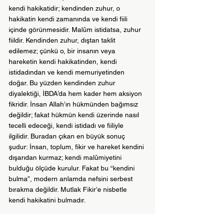
kendi hakikatidir; kendinden zuhur, o 
hakikatin kendi zamanında ve kendi fiili 
içinde görünmesidir. Malûm istidatsa, zuhur 
fiildir. Kendinden zuhur, dıştan taklit 
edilemez; çünkü o, bir insanın veya 
hareketin kendi hakikatinden, kendi 
istidadından ve kendi memuriyetinden 
doğar. Bu yüzden kendinden zuhur 
diyalektiği, İBDA’da hem kader hem aksiyon 
fikridir. İnsan Allah’ın hükmünden bağımsız 
değildir; fakat hükmün kendi üzerinde nasıl 
tecelli edeceği, kendi istidadı ve fiiliyle 
ilgilidir. Buradan çıkan en büyük sonuç 
şudur: İnsan, toplum, fikir ve hareket kendini 
dışarıdan kurmaz; kendi malûmiyetini 
bulduğu ölçüde kurulur. Fakat bu “kendini 
bulma”, modern anlamda nefsini serbest 
bırakma değildir. Mutlak Fikir’e nisbetle 
kendi hakikatini bulmadır.