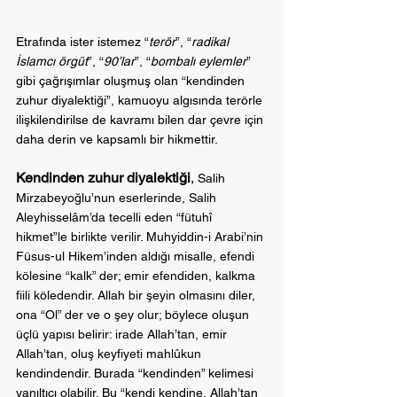
Etrafında ister istemez “
terör
”, “
radikal 
İslamcı örgüt
”, “
90’lar
”, “
bombalı eylemler
” 
gibi çağrışımlar oluşmuş olan “kendinden 
zuhur diyalektiği”, kamuoyu algısında terörle 
ilişkilendirilse de kavramı bilen dar çevre için 
daha derin ve kapsamlı bir hikmettir.
Kendinden zuhur diyalektiği
,
Salih 
Mirzabeyoğlu’nun eserlerinde, Salih 
Aleyhisselâm’da tecelli eden “fütuhî 
hikmet”le birlikte verilir. Muhyiddin-i Arabi’nin 
Füsus-ul Hikem’inden aldığı misalle, efendi 
kölesine “kalk” der; emir efendiden, kalkma 
fiili köledendir. Allah bir şeyin olmasını diler, 
ona “Ol” der ve o şey olur; böylece oluşun 
üçlü yapısı belirir: irade Allah’tan, emir 
Allah’tan, oluş keyfiyeti mahlûkun 
kendindendir. 
Burada “kendinden” kelimesi 
yanıltıcı olabilir. Bu “kendi kendine, Allah’tan 