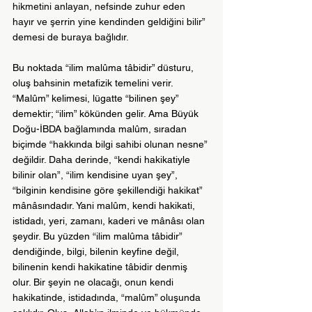
hikmetini anlayan, nefsinde zuhur eden 
hayır ve şerrin yine kendinden geldiğini bilir” 
demesi de buraya bağlıdır.
Bu noktada “ilim malûma tâbidir” düsturu, 
oluş bahsinin metafizik temelini verir. 
“Malûm” kelimesi, lügatte “bilinen şey” 
demektir; “ilim” kökünden gelir. Ama Büyük 
Doğu-İBDA bağlamında malûm, sıradan 
biçimde “hakkında bilgi sahibi olunan nesne” 
değildir. Daha derinde, “kendi hakikatiyle 
bilinir olan”, “ilim kendisine uyan şey”, 
“bilginin kendisine göre şekillendiği hakikat” 
mânâsındadır. Yani malûm, kendi hakikati, 
istidadı, yeri, zamanı, kaderi ve mânâsı olan 
şeydir. Bu yüzden “ilim malûma tâbidir” 
dendiğinde, bilgi, bilenin keyfine değil, 
bilinenin kendi hakikatine tâbidir denmiş 
olur. 
Bir şeyin ne olacağı, onun kendi 
hakikatinde, istidadında, “malûm” oluşunda 