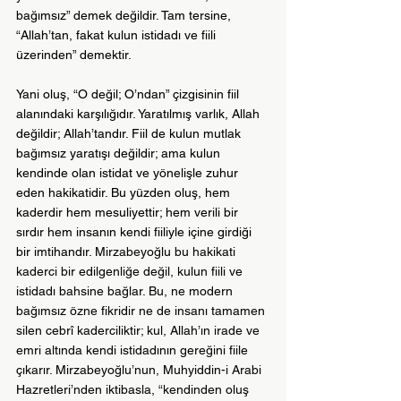
bağımsız” demek değildir. Tam tersine, 
“Allah’tan, fakat kulun istidadı ve fiili 
üzerinden” demektir. 
Yani oluş, “O değil; O’ndan” çizgisinin fiil 
alanındaki karşılığıdır. Yaratılmış varlık, Allah 
değildir; Allah’tandır. Fiil de kulun mutlak 
bağımsız yaratışı değildir; ama kulun 
kendinde olan istidat ve yönelişle zuhur 
eden hakikatidir. Bu yüzden oluş, hem 
kaderdir hem mesuliyettir; hem verili bir 
sırdır hem insanın kendi fiiliyle içine girdiği 
bir imtihandır. 
Mirzabeyoğlu bu hakikati 
kaderci bir edilgenliğe değil, kulun fiili ve 
istidadı bahsine bağlar. Bu, ne modern 
bağımsız özne fikridir ne de insanı tamamen 
silen cebrî kaderciliktir; kul, Allah’ın irade ve 
emri altında kendi istidadının gereğini fiile 
çıkarır. Mirzabeyoğlu’nun, Muhyiddin-i Arabi 
Hazretleri’nden iktibasla, “kendinden oluş 