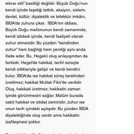
tekrar etti” basitliği değildir. Büyük Doğu’nun 
kendi içinde taşıdığı tatbik, aksiyon, sistem, 
devlet, kültür, diyalektik ve tefekkür imkânı, 
İBDA’da zuhura çıkar.  İBDA’nın iddiası, 
Büyük Doğu malûmunun kendi zamanında, 
kendi istidadı içinde, kendi faaliyeti olarak 
zuhur etmesidir. Bu yüzden “kendinden 
zuhur” hem bağlılığı hem yeniliği aynı anda 
ifade eder. Bu, Hegelci oluş anlayışından da 
farklıdır. Hegel’de hakikat, tarihî süreçte 
kendi zıtlıklarıyla gelişir ve kendi kendini 
bulur. İBDA’da ise hakikat süreç tarafından 
üretilmez; hakikat Mutlak Fikir’de verilidir. 
Oluş, hakikati üretmez; hakikatin zaman 
içinde görünmesini sağlar. Malûm burada 
sabit hakikat ve istidat zeminidir; zuhur ise 
onun tarih içindeki açılışıdır. Bu yüzden İBDA 
diyalektiğinde oluş vardır ama hakikatin 
izafileşmesi yoktur.