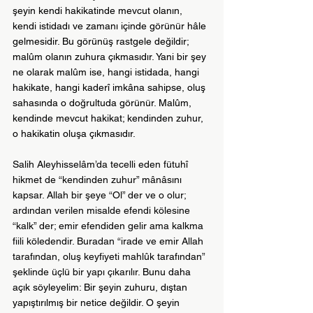
şeyin kendi hakikatinde mevcut olanın, 
kendi istidadı ve zamanı içinde görünür hâle 
gelmesidir. Bu görünüş rastgele değildir; 
malûm olanın zuhura çıkmasıdır. Yani bir şey 
ne olarak malûm ise, hangi istidada, hangi 
hakikate, hangi kaderî imkâna sahipse, oluş 
sahasında o doğrultuda görünür. Malûm, 
kendinde mevcut hakikat; kendinden zuhur, 
o hakikatin oluşa çıkmasıdır. 
Salih Aleyhisselâm’da tecelli eden fütuhî 
hikmet de “kendinden zuhur” mânâsını 
kapsar. Allah bir şeye “Ol” der ve o olur; 
ardından verilen misalde efendi kölesine 
“kalk” der; emir efendiden gelir ama kalkma 
fiili köledendir. Buradan “irade ve emir Allah 
tarafından, oluş keyfiyeti mahlûk tarafından” 
şeklinde üçlü bir yapı çıkarılır. 
Bunu daha 
açık söyleyelim: Bir şeyin zuhuru, dıştan 
yapıştırılmış bir netice değildir. O şeyin 