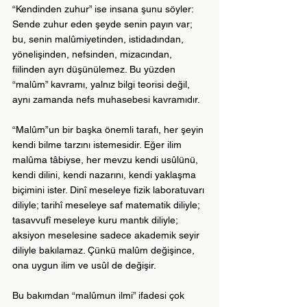
“Kendinden zuhur” ise insana şunu söyler: 
Sende zuhur eden şeyde senin payın var; 
bu, senin malûmiyetinden, istidadından, 
yönelişinden, nefsinden, mizacından, 
fiilinden ayrı düşünülemez. Bu yüzden 
“malûm” kavramı, yalnız bilgi teorisi değil, 
aynı zamanda nefs muhasebesi kavramıdır.
“Malûm”un bir başka önemli tarafı, her şeyin 
kendi bilme tarzını istemesidir. Eğer ilim 
malûma tâbiyse, her mevzu kendi usûlünü, 
kendi dilini, kendi nazarını, kendi yaklaşma 
biçimini ister. Dinî meseleye fizik laboratuvarı 
diliyle; tarihî meseleye saf matematik diliyle; 
tasavvufî meseleye kuru mantık diliyle; 
aksiyon meselesine sadece akademik seyir 
diliyle bakılamaz. Çünkü malûm değişince, 
ona uygun ilim ve usûl de değişir.
Bu bakımdan “malûmun ilmi” ifadesi çok 