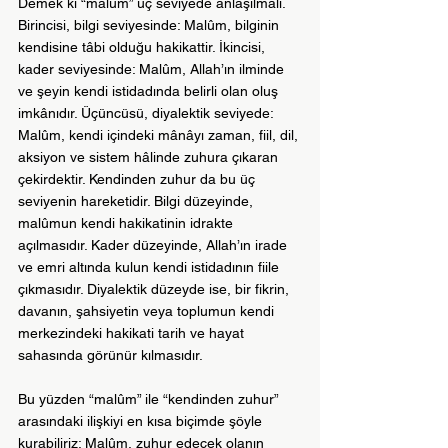
Demek ki “malûm” üç seviyede anlaşılmalı. 
Birincisi, bilgi seviyesinde: Malûm, bilginin 
kendisine tâbi olduğu hakikattir. İkincisi, 
kader seviyesinde: Malûm, Allah’ın ilminde 
ve şeyin kendi istidadında belirli olan oluş 
imkânıdır. Üçüncüsü, diyalektik seviyede: 
Malûm, kendi içindeki mânâyı zaman, fiil, dil, 
aksiyon ve sistem hâlinde zuhura çıkaran 
çekirdektir. Kendinden zuhur da bu üç 
seviyenin hareketidir. Bilgi düzeyinde, 
malûmun kendi hakikatinin idrakte 
açılmasıdır. Kader düzeyinde, Allah’ın irade 
ve emri altında kulun kendi istidadının fiile 
çıkmasıdır. Diyalektik düzeyde ise, bir fikrin, 
davanın, şahsiyetin veya toplumun kendi 
merkezindeki hakikati tarih ve hayat 
sahasında görünür kılmasıdır.
Bu yüzden “malûm” ile “kendinden zuhur” 
arasındaki ilişkiyi en kısa biçimde şöyle 
kurabiliriz: Malûm, zuhur edecek olanın 