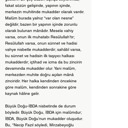
fakat sözün gelişinde, yapının içinde, 
merkezin muhitinde mukadder olarak vardır. 
Malûm burada yalnız “var olan nesne” 
değildir; bazen bir yapının içinde zorunlu 
olarak bulunan mânâdır. Mesela vahiy 
varsa, onun ilk muhatabı Resûlullah’tır; 
Resûlullah varsa, onun sünnet ve hadisi 
vahye nisbetle mukadderdir; sahâbî varsa, 
bu sünnet ve hadisin ilk taşıyıcı halkası 
mukadderdir; içtihad ve icma da bu zincirin 
devamında mukadder olur. Yani malûm, 
merkezden muhite doğru açılan mânâ 
zinciridir. Her halka kendinden öncekine 
göre malûm, kendinden sonrakine göre 
kaynak hâline gelir. 
Büyük Doğu-İBDA nisbetinde de durum 
böyledir. Büyük Doğu, İBDA için malûmdur; 
İBDA, Büyük Doğu’nun mukadder oluşudur. 
Bu, “Necip Fazıl söyledi, Mirzabeyoğlu 