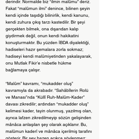
derindir. Normalde biz “ilmin malûmu” deriz. 
Fakat “malûmun ilmi” denince, bilinen şeyin 
kendi içinde taşıdığı bilinirlik, kendi kanunu, 
kendi zuhura çıkış tarzı kastedilir. Bir şeyi 
gerçekten bilmek, ona dışarıdan kalıp 
giydirmek değil, onun kendi hakikatini 
konuşturmaktır. Bu yüzden İBDA diyalektiği, 
hadiseleri hazır şemalara zorla sokmaz; 
hadiseyi kendi malûmiyetinden yakalayarak, 
onu Mutlak Fikir’e nisbetle hükme 
bağlamaya çalışır.
“Malûm” kavramı, “mukadder oluş” 
kavramıyla da akrabadır. “Sahâbîlerin Rolü 
ve Manası”nda “Küllî Ruh-Malûm-Kader” 
davası zikredilir; ardından “mukadder oluş” 
kelimesi kader, tayin olunmuş, yazılmış olan, 
ayrıca lafzen zikredilmeyip sözün gelişinden 
mânâca anlaşılan şey olarak açıklanır. Bu, 
malûmun kaderî ve mânâca içerilmiş tarafını 
gösterir. Bir şey bazen açıkça söylenmez; 