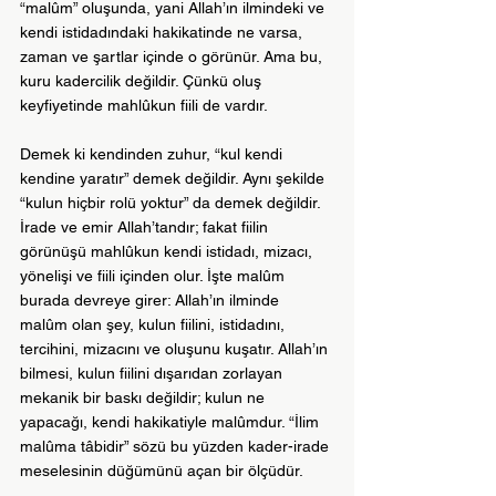
“malûm” oluşunda, yani Allah’ın ilmindeki ve 
kendi istidadındaki hakikatinde ne varsa, 
zaman ve şartlar içinde o görünür. Ama bu, 
kuru kadercilik değildir. Çünkü oluş 
keyfiyetinde mahlûkun fiili de vardır. 
Demek ki kendinden zuhur, “kul kendi 
kendine yaratır” demek değildir. Aynı şekilde 
“kulun hiçbir rolü yoktur” da demek değildir. 
İrade ve emir Allah’tandır; fakat fiilin 
görünüşü mahlûkun kendi istidadı, mizacı, 
yönelişi ve fiili içinden olur. İşte malûm 
burada devreye girer: Allah’ın ilminde 
malûm olan şey, kulun fiilini, istidadını, 
tercihini, mizacını ve oluşunu kuşatır. Allah’ın 
bilmesi, kulun fiilini dışarıdan zorlayan 
mekanik bir baskı değildir; kulun ne 
yapacağı, kendi hakikatiyle malûmdur. “İlim 
malûma tâbidir” sözü bu yüzden kader-irade 
meselesinin düğümünü açan bir ölçüdür.