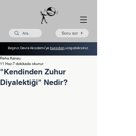
Soru sor
Beşinci Devre Akademi'ye
buradan
ulaşabilirsiniz.
Reha Kansu
11 Haz
7 dakikada okunur
"Kendinden Zuhur
Diyalektiği" Nedir?