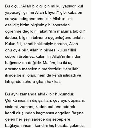
Bu ölçü, “Allah bildiği için mi kul yapıyor, kul 
yapacağı için mi Allah biliyor?” gibi kaba bir 
soruya indirgenmemelidir. Allah’ın ilmi 
ezelîdir; bizim bilgimiz gibi sonradan 
öğrenme değildir. Fakat “ilim malûma tâbidir” 
ifadesi, bilginin bilinene uygunluğunu anlatır: 
Kulun fiili, kendi hakikatiyle nasılsa, Allah 
onu öyle bilir. Allah’ın bilmesi kulun fiilini 
cebren üretmez; kulun fiili Allah’ın ilminden 
bağımsız da değildir. Malûm, bu iki uç 
arasında meselenin merkezidir: Hem ilâhî 
ilimde belirli olan, hem de kendi istidadı ve 
fiili içinde zuhura çıkan hakikat.
Bu aynı zamanda ahlâkî bir hükümdür. 
Çünkü insanın dış şartları, çevreyi, düşmanı, 
sistemi, zamanı, kaderi bahane ederek 
kendi oluşundan kaçmasını engeller. Başına 
gelen her şeyi sadece dış sebeplere 
bağlayan insan, kendini hiç hesaba çekmez. 