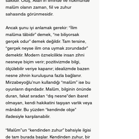
saklıdır. Oluş, Allah’ın ilminde ve hükmünde 
malûm olanın zaman, fiil ve zuhur 
sahasında görünmesidir. 
Ancak şunu iyi anlamak gerekir: “İlim 
malûma tâbidir” demek, “ne biliyorsak 
gerçek odur” demek değildir. Tam tersine, 
“gerçek neyse ilim ona uymak zorundadır” 
demektir. Modern öznelcilikte insan zihni 
nesneye biçim verir; pozitivizmde bilgi, 
ölçülebilir veriye kapanır; idealizmde bazen 
nesne zihnin kuruluşuna fazla bağlanır. 
Mirzabeyoğlu’nun kullandığı “malûm” ise bu 
oyunların dışındadır. Malûm, bilginin önünde 
duran, fakat sıradan “dış nesne”den ibaret 
olmayan, kendi hakikatini taşıyan varlık veya 
mânâdır. Bu yüzden “kendinde obje” 
ifadesiyle karşılanabilir.
“Malûm”un “kendinden zuhur” bahsiyle ilgisi 
de tam burada başlar. Kendinden zuhur, bir 