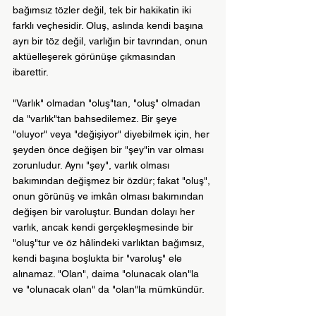
bağımsız tözler değil, tek bir hakikatin iki 
farklı veçhesidir. Oluş, aslında kendi başına 
ayrı bir töz değil, varlığın bir tavrından, onun 
aktüelleşerek görünüşe çıkmasından 
ibarettir.
"Varlık" olmadan "oluş"tan, "oluş" olmadan 
da "varlık"tan bahsedilemez. Bir şeye 
"oluyor" veya "değişiyor" diyebilmek için, her 
şeyden önce değişen bir "şey"in var olması 
zorunludur. Aynı "şey", varlık olması 
bakımından değişmez bir özdür; fakat "oluş", 
onun görünüş ve imkân olması bakımından 
değişen bir varoluştur. Bundan dolayı her 
varlık, ancak kendi gerçekleşmesinde bir 
"oluş"tur ve öz hâlindeki varlıktan bağımsız, 
kendi başına boşlukta bir "varoluş" ele 
alınamaz. "Olan", daima "olunacak olan"la 
ve "olunacak olan" da "olan"la mümkündür.