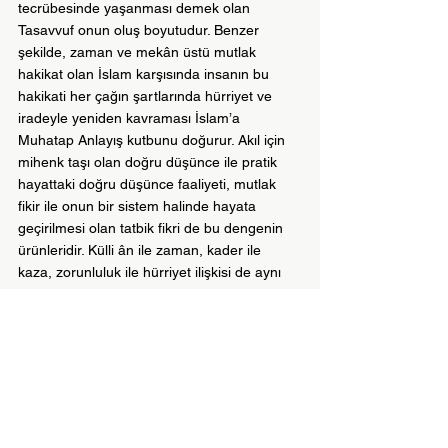
tecrübesinde yaşanması demek olan 
Tasavvuf onun oluş boyutudur. Benzer 
şekilde, zaman ve mekân üstü mutlak 
hakikat olan İslam karşısında insanın bu 
hakikati her çağın şartlarında hürriyet ve 
iradeyle yeniden kavraması İslam’a 
Muhatap Anlayış kutbunu doğurur. Akıl için 
mihenk taşı olan doğru düşünce ile pratik 
hayattaki doğru düşünce faaliyeti, mutlak 
fikir ile onun bir sistem halinde hayata 
geçirilmesi olan tatbik fikri de bu dengenin 
ürünleridir. Külli ân ile zaman, kader ile 
kaza, zorunluluk ile hürriyet ilişkisi de aynı 
metafizik mimarinin parçaları olarak 
merkezin mutlaklığını korurken çevreye 
sonsuz bir hareket alanı açar.
Sistemin ilk sütununda yer alan keyfiyet; 
eşyanın ve hadiselerin "ne"liğini belirleyen 
sarsılmaz özdür; anlama, ruha, ilkeye ve 