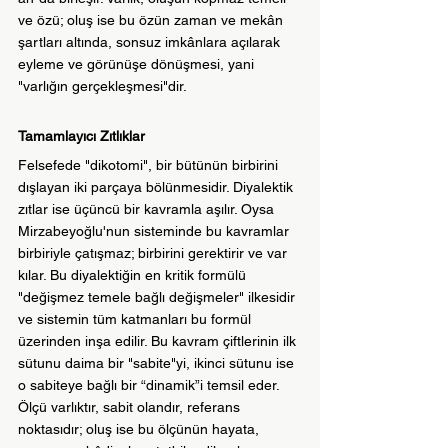
ve özü; oluş ise bu özün zaman ve mekân 
şartları altında, sonsuz imkânlara açılarak 
eyleme ve görünüşe dönüşmesi, yani 
"varlığın gerçekleşmesi"dir.
Tamamlayıcı Zıtlıklar
Felsefede "dikotomi", bir bütünün birbirini 
dışlayan iki parçaya bölünmesidir. Diyalektik 
zıtlar ise üçüncü bir kavramla aşılır. Oysa 
Mirzabeyoğlu'nun sisteminde bu kavramlar 
birbiriyle çatışmaz; birbirini gerektirir ve var 
kılar. Bu diyalektiğin en kritik formülü 
"değişmez temele bağlı değişmeler" ilkesidir 
ve sistemin tüm katmanları bu formül 
üzerinden inşa edilir. Bu kavram çiftlerinin ilk 
sütunu daima bir "sabite"yi, ikinci sütunu ise 
o sabiteye bağlı bir “dinamik”i temsil eder. 
Ölçü varlıktır, sabit olandır, referans 
noktasıdır; oluş ise bu ölçünün hayata, 