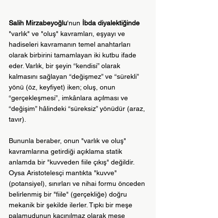
Salih Mirzabeyoğlu
'nun 
İbda diyalektiğinde
"varlık" ve "oluş" kavramları, eşyayı ve 
hadiseleri kavramanın temel anahtarları 
olarak birbirini tamamlayan iki kutbu ifade 
eder. Varlık, bir şeyin “kendisi” olarak 
kalmasını sağlayan “değişmez” ve “sürekli” 
yönü (öz, keyfiyet) iken; oluş, onun 
“gerçekleşmesi”, imkânlara açılması ve 
“değişim” hâlindeki “süreksiz” yönüdür (araz, 
tavır).
Bununla beraber, onun "varlık ve oluş" 
kavramlarına getirdiği açıklama statik 
anlamda bir "kuvveden fiile çıkış" değildir. 
Oysa Aristotelesçi mantıkta "kuvve" 
(potansiyel), sınırları ve nihai formu önceden 
belirlenmiş bir "fiile" (gerçekliğe) doğru 
mekanik bir şekilde ilerler. Tıpkı bir meşe 
palamudunun kaçınılmaz olarak meşe 