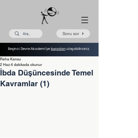
Soru sor
Beşinci Devre Akademi'ye
buradan
ulaşabilirsiniz.
Reha Kansu
2 Haz
4 dakikada okunur
İbda Düşüncesinde Temel
Kavramlar (1)