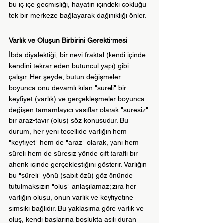
bu iç içe geçmişliği, hayatın içindeki çokluğu 
tek bir merkeze bağlayarak dağınıklığı önler.
Varlık ve Oluşun Birbirini Gerektirmesi
İbda diyalektiği, bir nevi fraktal (kendi içinde 
kendini tekrar eden bütüncül yapı) gibi 
çalışır. Her şeyde, bütün değişmeler 
boyunca onu devamlı kılan "süreli" bir 
keyfiyet (varlık) ve gerçekleşmeler boyunca 
değişen tamamlayıcı vasıflar olarak "süresiz" 
bir araz-tavır (oluş) söz konusudur. Bu 
durum, her yeni tecellide varlığın hem 
"keyfiyet" hem de "araz" olarak, yani hem 
süreli hem de süresiz yönde çift taraflı bir 
ahenk içinde gerçekleştiğini gösterir. Varlığın 
bu "süreli" yönü (sabit özü) göz önünde 
tutulmaksızın "oluş" anlaşılamaz; zira her 
varlığın oluşu, onun varlık ve keyfiyetine 
sımsıkı bağlıdır. Bu yaklaşıma göre varlık ve 
oluş, kendi başlarına boşlukta asılı duran 