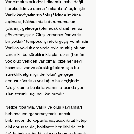
Var olmak statik değil dinamik, sabit değil 
hareketlidir ve daima "imkânlara" açılmıştır. 
Varlık keyfiyetimizin "oluş" içinde imkâna 
açılması, hâlihazırdaki durumumuzun 
(olanın), geleceği (olunacak olanı) henüz 
göstermeyişidir. Oluş, zamanın "bir varlık - 
bir yokluk" temposu içindeki geçiş ve ritmidir. 
Varlıkla yokluk arasında öyle müthiş bir hız 
vardır ki, bu sürekli inkılaplar dizisi (her ân 
yok olup yeniden var olma) bize her şeyi 
kesintisiz var ve sürekli gösterir; işte bu 
süreklilik algısı içinde "oluş" gerçeğe 
dönüşür. Varlıkla yokluğun bu geçişinde 
"oluş" daima bu iki kavramın arasında yer 
alan zorunlu üçüncü kavramdır.
Netice itibarıyla, varlık ve oluş kavramları 
birbirine indirgenemeyecek, ancak 
birbirinden de koparılamayacak iki zıt kutup 
gibi görünse de, hakikatte her ikisi de "tek 
ân"da birleşir. Varlık, oluşun kopmaz temeli 