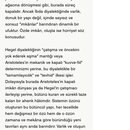
ağacına dönüşmesi gibi, burada süreç 
kapalıdır. Ancak İbda diyalektiğinde varlık, 
donuk bir yapı değil, içinde sayısız ve 
sonsuz "imkânlar" barındıran dinamik bir 
ufuktur. Özde imkân, oluşta ise hürriyet söz 
konusudur.
Hegel diyalektiğinin "çatışma ve öncekini 
yok ederek aşma" mantığı veya 
Aristoteles'in mekanik ve kapalı "kuvve-fiil" 
determinizmi yerine, bu diyalektikte bir 
"tamamlayıcılık" ve "tevhid" ilkesi işler. 
Dolayısıyla burada Aristoteles’in kapalı 
imkân dünyası ya da Hegel’in çatışmacı 
ilerleyişi yerine, bütünü kuran ve sürekli taze 
kalan bir ahenk hâkimdir. Sistemin özünü 
oluşturan bu bütüncül yapı, her tecellide 
hem değişmez bir özü hem de o özün 
zamana ve mekâna göre büründüğü yeni 
tavırları aynı anda barındırır. Varlık ve oluşun 