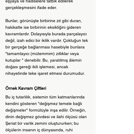
eşyaya ve hâdiselere tatbik edilerek 
gerçekleşmesini ifade eder.
Bunlar, görünüşte birbirine zıt gibi duran, 
hakikatte ise birbirinin eksikliğini gideren 
kavramlardır. Dolayısıyla burada parçalayıcı 
değil, izah edici bir ikilik vardır. Çokluğun tek 
bir gerçeğe bağlanması hasebiyle bunlara 
"tamamlayıcı (mütemmim) zıtlıklar veya 
kutuplar " denebilir. Bu, yaratılmış âlemin 
doğası gereği ikili işlemesi, ancak 
nihayetinde teke işaret etmesi durumudur.
Örnek Kavram Çiftleri
Bu iç tutarlılık, sistemin tüm katmanlarında 
kendini gösteren "değişmez temele bağlı 
değişmeler" formülüyle inşa edilir. Örneğin, 
dinin değişmez gövdesi ve ilahi ölçüsü olan 
Şeriat bir varlık zemini oluştururken; bu 
ölçülerin insanın iç dünyasında, ruhi 