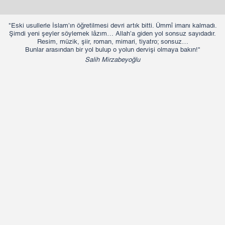
"Eski usullerle İslam’ın öğretilmesi devri artık bitti. Ümmî imanı kalmadı.
Şimdi yeni şeyler söylemek lâzım… Allah’a giden yol sonsuz sayıdadır.
Resim, müzik, şiir, roman, mimari, tiyatro; sonsuz…
Bunlar arasından bir yol bulup o yolun dervişi olmaya bakın!"​​
Salih Mirzabeyoğlu