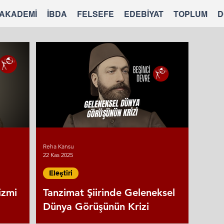
 AKADEMİ
İBDA
FELSEFE
EDEBİYAT
TOPLUM
D
Reha Kansu
22 Kas 2025
Eleştiri
izmi
Tanzimat Şiirinde Geleneksel
Dünya Görüşünün Krizi