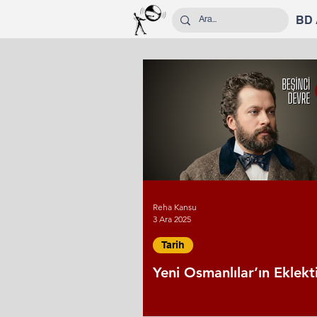
BD
Reha Kansu
3 Ara 2025
Tarih
Yeni Osmanlılar’ın Eklekt