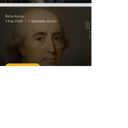
Reha Kansu
3 Kas 2025
7 dakikada okunur
Tarih Felsefesi
Tarih Metafiziği (2):
Herder
"Eski usullerle İslam’ın öğretilmesi devri artık bitti. Ümmî imanı kalmadı.
Şimdi yeni şeyler söylemek lâzım… Allah’a giden yol sonsuz sayıdadır.
Resim, müzik, şiir, roman, mimari, tiyatro; sonsuz…
Bunlar arasından bir yol bulup o yolun dervişi olmaya bakın!"​​
Salih Mirzabeyoğlu