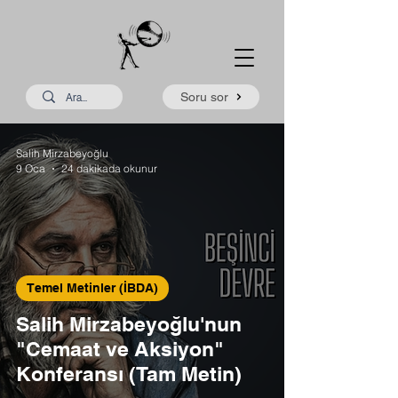
Soru sor
Salih Mirzabeyoğlu
9 Oca
24 dakikada okunur
Temel Metinler (İBDA)
Salih Mirzabeyoğlu'nun
"Cemaat ve Aksiyon"
Konferansı (Tam Metin)