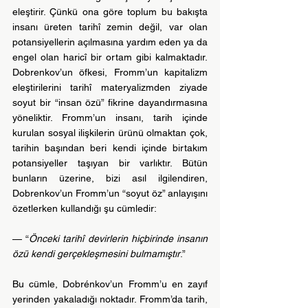
eleştirir. Çünkü ona göre toplum bu bakışta 
insanı üreten tarihî zemin değil, var olan 
potansiyellerin açılmasına yardım eden ya da 
engel olan haricî bir ortam gibi kalmaktadır. 
Dobrenkov’un öfkesi, Fromm’un kapitalizm 
eleştirilerini tarihî materyalizmden ziyade 
soyut bir “insan özü” fikrine dayandırmasına 
yöneliktir. Fromm’un insanı, tarih içinde 
kurulan sosyal ilişkilerin ürünü olmaktan çok, 
tarihin başından beri kendi içinde birtakım 
potansiyeller taşıyan bir varlıktır. Bütün 
bunların üzerine, bizi asıl ilgilendiren, 
Dobrenkov’un Fromm’un “soyut öz” anlayışını 
özetlerken kullandığı şu cümledir:
— 
“
Önceki tarihî devirlerin hiçbirinde insanın 
özü kendi gerçekleşmesini bulmamıştır
.”
Bu cümle, Dobrénkov’un Fromm’u en zayıf 
yerinden yakaladığı noktadır. Fromm’da tarih, 