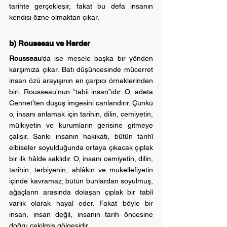
tarihte gerçekleşir, fakat bu defa insanın 
kendisi özne olmaktan çıkar.
b) Rousseau ve Herder
Rousseau
’da ise mesele başka bir yönden 
karşımıza çıkar. Batı düşüncesinde mücerret 
insan özü arayışının en çarpıcı örneklerinden 
biri, Rousseau’nun “tabii insan”ıdır. O, adeta 
Cennet’ten düşüş imgesini canlandırır. Çünkü 
o, insanı anlamak için tarihin, dilin, cemiyetin, 
mülkiyetin ve kurumların gerisine gitmeye 
çalışır. Sanki insanın hakikati, bütün tarihî 
elbiseler soyulduğunda ortaya çıkacak çıplak 
bir ilk hâlde saklıdır. O, insanı cemiyetin, dilin, 
tarihin, terbiyenin, ahlâkın ve mükellefiyetin 
içinde kavramaz; bütün bunlardan soyulmuş, 
ağaçların arasında dolaşan çıplak bir tabiî 
varlık olarak hayal eder. Fakat böyle bir 
insan, insan değil, insanın tarih öncesine 
doğru çekilmiş gölgesidir.