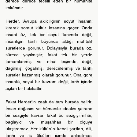
derece derece tecelli eden bir hümanite 
imkânıdır.
Herder, Avrupa akılcılığının soyut insanını 
kırarak somut kültür insanına geçer. Onda 
insanî öz, tek bir soyut tanımda değil, 
insanlığın tarih boyunca aldığı muhtelif 
suretlerde görünür. Dolayısıyla burada öz, 
sürece yayılmıştır; fakat tek bir yerde 
tamamlanmış ve nihai biçimde değil, 
dağılmış, çoğalmış, derecelenmiş ve tarihî 
suretler kazanmış olarak görünür. Ona göre 
insanlık, soyut bir kavram değil, tarih içinde 
açılan bir hakikattir.
Fakat Herder’in zaafı da tam burada belirir. 
İnsan doğasını ve hümanite idealini şairane 
bir sezgiyle kavrar; fakat bu sezgiyi nihai, 
bağlayıcı ve müşahhas bir ölçüye 
ulaştıramaz. Her kültürün kendi şartları, dili, 
tarihi ve iç ölçüleri içinde anlaşılması 