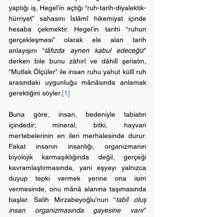
yaptığı iş, Hegel’in açtığı “ruh-tarih-diyalektik-
hürriyet” sahasını İslâmî hikemiyat içinde 
hesaba çekmektir. Hegel’in tarihi “ruhun 
gerçekleşmesi” olarak ele alan tarih 
anlayışını “
lâfızda aynen kabul edeceğiz
” 
derken bile bunu zâhirî ve dâhilî şeriatın, 
“Mutlak Ölçüler” ile insan ruhu yahut küllî ruh 
arasındaki uygunluğu mânâsında anlamak 
gerektiğini söyler.
[1]
Buna göre, insan, bedeniyle tabiatın 
içindedir; mineral, bitki, hayvan 
mertebelerinin en ileri merhalesinde durur. 
Fakat insanın insanlığı, organizmanın 
biyolojik karmaşıklığında değil, gerçeği 
kavramlaştırmasında, yani eşyayı yalnızca 
duyup tepki vermek yerine ona isim 
vermesinde, onu mânâ alanına taşımasında 
başlar. Salih Mirzabeyoğlu’nun “
tabiî oluş 
insan organizmasında gayesine varır
” 