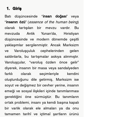
Giriş
Batı düşüncesinde “
insan doğası
” veya 
“
insanın özü
” (
essence of the human being
) 
olarak tartışılan bir mevzu vardır. Bu 
mevzuda Antik Yunan’da, Hıristiyan 
düşüncesinde ve modern dönemde çeşitli 
yaklaşımlar sergilenmiştir. Ancak Marksizm 
ve Varoluşçuluk cephelerinden gelen 
saldırılarla, bu tartışmalar askıya alınmıştır. 
Varoluşçular, “varoluş özden önce gelir” 
diyerek, insanın bir masa veya sandalyeden 
farklı olarak seçimleriyle kendini 
oluşturduğunu dile getirmiş, Marksizm ise 
soyut ve değişmez bir cevher yerine, insanın 
emeği ve sosyal ilişkileri içinde tanımlanması 
gerektiğini öne sürmüştür. Bu tanımların 
ortak problemi, insanı ya kendi başına kapalı 
bir varlık olarak ele almaları ya da onu 
tamamen tarihî ve içtimaî şartların ürünü 