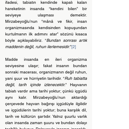
ifadesi, tabiatın kendinde kapalı kalan 
hareketinin insanda “kendini bilen” bir 
seviyeye ulaşması demektir. 
Mirzabeyoğlu’nun “mânâ ve fikir, insan 
organizmasında kendisinden kopuşundan 
kurtulmanın ilk adımını atar” sözünü kısaca 
böyle açıklayabiliriz. “
Bundan sonrası artık 
maddenin değil, ruhun ilerlemesidir
.”
[2]
Madde insanda en ileri organizma 
seviyesine ulaşır; fakat insanın bundan 
sonraki macerası, organizmanın değil ruhun, 
yani şuur ve hürriyetin tarihidir. “
Ruh tabiatta 
değil, tarih içinde izlenecektir.
” Hayvanın 
tabiatı vardır ama tarihi yoktur; çünkü içgüdü 
aynı kalır. Mirzabeyoğlu’nun aktardığı 
çerçevede hayvan bağırışı içgüdüyle ilgilidir 
ve içgüdülerin tarihi yoktur; buna karşılık dil, 
tarih ve kültürün şartıdır. Yalnız şuurlu varlık 
olan insanda zaman şuuru ve bundan dolayı 