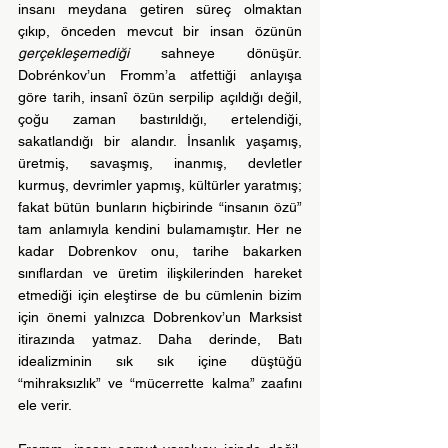
insanı meydana getiren süreç olmaktan 
çıkıp, önceden mevcut bir insan özünün 
gerçekleşemediği
 sahneye dönüşür. 
Dobrénkov’un Fromm’a atfettiği anlayışa 
göre tarih, insanî özün serpilip açıldığı değil, 
çoğu zaman bastırıldığı, ertelendiği, 
sakatlandığı bir alandır. İnsanlık yaşamış, 
üretmiş, savaşmış, inanmış, devletler 
kurmuş, devrimler yapmış, kültürler yaratmış; 
fakat bütün bunların hiçbirinde “insanın özü” 
tam anlamıyla kendini bulamamıştır. Her ne 
kadar Dobrenkov onu, tarihe bakarken 
sınıflardan ve üretim ilişkilerinden hareket 
etmediği için eleştirse de bu cümlenin bizim 
için önemi yalnızca Dobrenkov’un Marksist 
itirazında yatmaz. Daha derinde, Batı 
idealizminin sık sık içine düştüğü 
“mihraksızlık” ve “mücerrette kalma” zaafını 
ele verir.