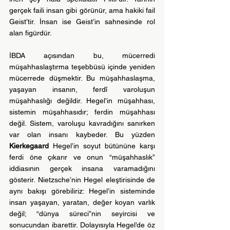
gerçek faili insan gibi görünür, ama hakiki fail 
Geist’tir. İnsan ise Geist’in sahnesinde rol 
alan figürdür.
İBDA açısından bu, mücerredi 
müşahhaslaştırma teşebbüsü içinde yeniden 
mücerrede düşmektir. Bu müşahhaslaşma, 
yaşayan insanın, ferdî varoluşun 
müşahhaslığı değildir. Hegel’in müşahhası, 
sistemin müşahhasıdır; ferdin müşahhası 
değil. Sistem, varoluşu kavradığını sanırken 
var olan insanı kaybeder. Bu yüzden 
Kierkegaard
 Hegel’in soyut bütününe karşı 
ferdi öne çıkarır ve onun “müşahhaslık” 
iddiasının gerçek insana varamadığını 
gösterir. Nietzsche’nin Hegel eleştirisinde de 
aynı bakışı görebiliriz: Hegel’in sisteminde 
insan yaşayan, yaratan, değer koyan varlık 
değil; “dünya süreci”nin seyircisi ve 
sonucundan ibarettir. Dolayısıyla Hegel’de öz 