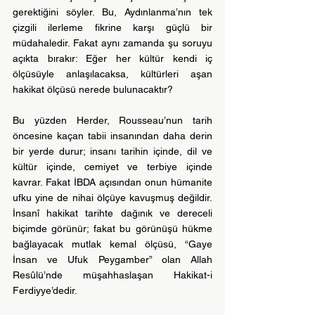
gerektiğini söyler. Bu, Aydınlanma’nın tek 
çizgili ilerleme fikrine karşı güçlü bir 
müdahaledir. Fakat aynı zamanda şu soruyu 
açıkta bırakır: Eğer her kültür kendi iç 
ölçüsüyle anlaşılacaksa, kültürleri aşan 
hakikat ölçüsü nerede bulunacaktır?
Bu yüzden Herder, Rousseau’nun tarih 
öncesine kaçan tabii insanından daha derin 
bir yerde durur; insanı tarihin içinde, dil ve 
kültür içinde, cemiyet ve terbiye içinde 
kavrar. Fakat İBDA açısından onun hümanite 
ufku yine de nihai ölçüye kavuşmuş değildir. 
İnsanî hakikat tarihte dağınık ve dereceli 
biçimde görünür; fakat bu görünüşü hükme 
bağlayacak mutlak kemal ölçüsü, “Gaye 
İnsan ve Ufuk Peygamber” olan Allah 
Resûlü’nde müşahhaslaşan Hakikat-i 
Ferdiyye’dedir.