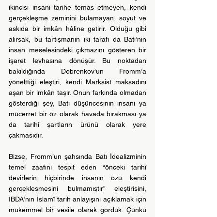
ikincisi insanı tarihe temas etmeyen, kendi 
gerçekleşme zeminini bulamayan, soyut ve 
askıda bir imkân hâline getirir. Olduğu gibi 
alırsak, bu tartışmanın iki tarafı da Batı’nın 
insan meselesindeki çıkmazını gösteren bir 
işaret levhasına dönüşür. Bu noktadan 
bakıldığında Dobrenkov’un Fromm’a 
yönelttiği eleştiri, kendi Marksist maksadını 
aşan bir imkân taşır. Onun farkında olmadan 
gösterdiği şey, Batı düşüncesinin insanı ya 
mücerret bir öz olarak havada bırakması ya 
da tarihî şartların ürünü olarak yere 
çakmasıdır.
Bizse, Fromm’un şahsında Batı İdealizminin 
temel zaafını tespit eden “önceki tarihî 
devirlerin hiçbirinde insanın özü kendi 
gerçekleşmesini bulmamıştır” eleştirisini, 
İBDA’nın İslamî tarih anlayışını açıklamak için 
mükemmel bir vesile olarak gördük. Çünkü 