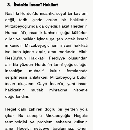
İbda’da İnsanî Hakikat
Nasıl ki Herder’de insanlık, soyut bir kavram 
değil, tarih içinde açılan bir hakikattir. 
Mirzabeyoğlu'nda da öyledir. Fakat Herder’in 
Humanität’i, insanlık tarihinin çoğul kültürler, 
diller ve halklar içinde gelişen ortak insanî 
imkânıdır. Mirzabeyoğlu’nun insanî hakikati 
ise tarih içinde açılır, ama merkezini Allah 
Resûlü’nün Hakikat-i Ferdiyye oluşundan 
alır. Bu yüzden Herder’in tarihî çoğulculuğu, 
insanlığın muhtelif kültür formlarında 
serpilmesini anlatırken; Mirzabeyoğlu bütün 
insan oluşlarını Gaye İnsan’a, yani insan 
hakikatinin mutlak mihrakına nisbetle 
değerlendirir.
Hegel dahi zahiren doğru bir yerden yola 
çıkar. Bu sebeple Mirzabeyoğlu Hegelci 
terminolojiyi ve problem sahasını kullanır, 
ama Hegelci neticeye bağlanmaz. Onun 