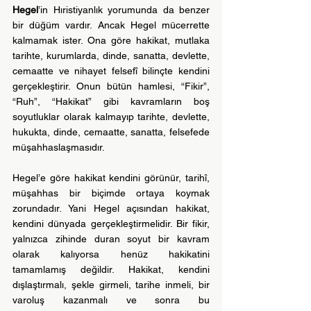
Hegel
’in Hıristiyanlık yorumunda da benzer 
bir düğüm vardır. Ancak Hegel mücerrette 
kalmamak ister. Ona göre hakikat, mutlaka 
tarihte, kurumlarda, dinde, sanatta, devlette, 
cemaatte ve nihayet felsefî bilinçte kendini 
gerçekleştirir. Onun bütün hamlesi, “Fikir”, 
“Ruh”, “Hakikat” gibi kavramların boş 
soyutluklar olarak kalmayıp tarihte, devlette, 
hukukta, dinde, cemaatte, sanatta, felsefede 
müşahhaslaşmasıdır.
Hegel’e göre hakikat kendini görünür, tarihî, 
müşahhas bir biçimde ortaya koymak 
zorundadır. Yani Hegel açısından hakikat, 
kendini dünyada gerçekleştirmelidir. Bir fikir, 
yalnızca zihinde duran soyut bir kavram 
olarak kalıyorsa henüz hakikatini 
tamamlamış değildir. Hakikat, kendini 
dışlaştırmalı, şekle girmeli, tarihe inmeli, bir 
varoluş kazanmalı ve sonra bu 