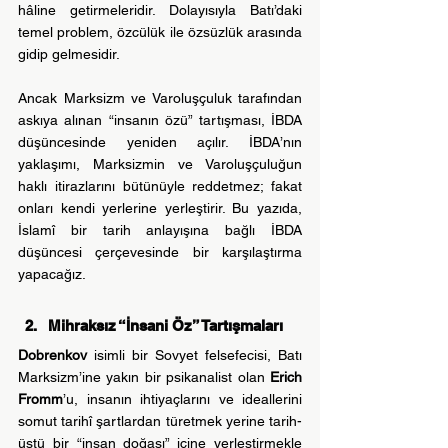
hâline getirmeleridir. Dolayısıyla Batı’daki 
temel problem, özcülük ile özsüzlük arasında 
gidip gelmesidir.
Ancak Marksizm ve Varoluşçuluk tarafından 
askıya alınan “insanın özü” tartışması, İBDA 
düşüncesinde yeniden açılır. İBDA’nın 
yaklaşımı, Marksizmin ve Varoluşçuluğun 
haklı itirazlarını bütünüyle reddetmez; fakat 
onları kendi yerlerine yerleştirir. Bu yazıda, 
İslamî bir tarih anlayışına bağlı İBDA 
düşüncesi çerçevesinde bir karşılaştırma 
yapacağız.
Mihraksız “İnsani Öz” Tartışmaları
Dobrenkov
 isimli bir Sovyet felsefecisi, Batı 
Marksizm’ine yakın bir psikanalist olan 
Erich 
Fromm
’u, insanın ihtiyaçlarını ve ideallerini 
somut tarihî şartlardan türetmek yerine tarih-
üstü bir “insan doğası” içine yerleştirmekle 