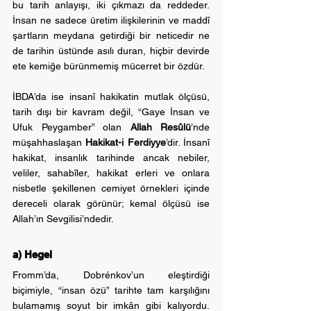
bu tarih anlayışı, iki çıkmazı da reddeder. 
İnsan ne sadece üretim ilişkilerinin ve maddî 
şartların meydana getirdiği bir neticedir ne 
de tarihin üstünde asılı duran, hiçbir devirde 
ete kemiğe bürünmemiş mücerret bir özdür.
İBDA’da ise insanî hakikatin mutlak ölçüsü, 
tarih dışı bir kavram değil, “Gaye İnsan ve 
Ufuk Peygamber” olan 
Allah Resûlü
’nde 
müşahhaslaşan 
Hakikat-i Ferdiyye
’dir. İnsanî 
hakikat, insanlık tarihinde ancak nebiler, 
veliler, sahabîler, hakikat erleri ve onlara 
nisbetle şekillenen cemiyet örnekleri içinde 
dereceli olarak görünür; kemal ölçüsü ise 
Allah’ın Sevgilisi’ndedir.
a) Hegel
Fromm’da, Dobrénkov’un eleştirdiği 
biçimiyle, “insan özü” tarihte tam karşılığını 
bulamamış soyut bir imkân gibi kalıyordu. 