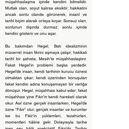
müşahhaslaşma içinde kendini bilmelidir. 
Mutlak olan, soyut kalırsa eksiktir; hakikatini 
ancak sonlu olanda görünerek, insanî ve 
tarihî biçim alarak ortaya koyar. Sonsuz olan, 
sonlunun dışında durmaz; sonlu içinde 
kendini gösterir ve onu aşar.
Bu bakımdan Hegel, Batı idealizminin 
mücerret insan fikrini aşmaya çalışır; hakikati 
tarihî bir şahısta, Mesih’te müşahhaslaştırır. 
Fakat Hegel’in problemi başka yerdedir. 
Hegel’de insan, kendi tarihinin kurucu öznesi 
olmaktan çıkar; kendi üzerinden konuşulan 
fakat kendisi adına konuşamayan bir varlığa 
dönüşür. Hegel, müşahhası kabul eder; fakat 
müşahhası yine Fikir’in kendi hareketi olarak 
okur. Asıl özne gerçek insanlarken, Hegel’de 
özne “Fikir” olur; gerçek insanlar ve kurumlar 
ise bu Fikir’in yüklemleri, tezahürleri, 
momentleri hâline gelir. Dolayısıyla tarihe 
inen şey hâlâ spekülatif Fikir’dir. Tarihin 