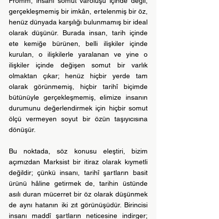
Fromm, insanı somut varoluşu içinde değil, 
gerçekleşmemiş bir imkân, ertelenmiş bir öz, 
henüz dünyada karşılığı bulunmamış bir ideal 
olarak düşünür. Burada insan, tarih içinde 
ete kemiğe bürünen, belli ilişkiler içinde 
kurulan, o ilişkilerle yaralanan ve yine o 
ilişkiler içinde değişen somut bir varlık 
olmaktan çıkar; henüz hiçbir yerde tam 
olarak görünmemiş, hiçbir tarihî biçimde 
bütünüyle gerçekleşmemiş, elimize insanın 
durumunu değerlendirmek için hiçbir somut 
ölçü vermeyen soyut bir özün taşıyıcısına 
dönüşür.
Bu noktada, söz konusu eleştiri, bizim 
açımızdan Marksist bir itiraz olarak kıymetli 
değildir; çünkü insanı, tarihî şartların basit 
ürünü hâline getirmek de, tarihin üstünde 
asılı duran mücerret bir öz olarak düşünmek 
de aynı hatanın iki zıt görünüşüdür. Birincisi 
insanı maddî şartların neticesine indirger; 