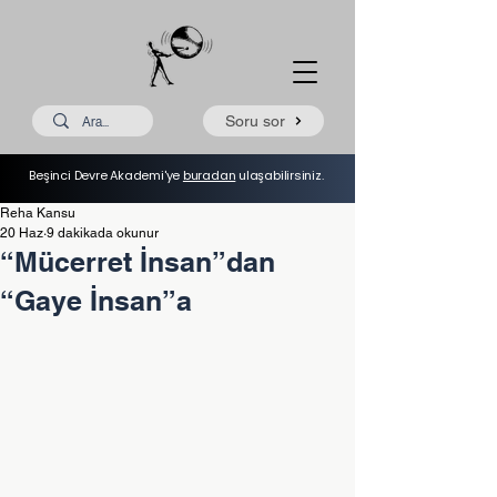
Soru sor
Beşinci Devre Akademi'ye
buradan
ulaşabilirsiniz.
Reha Kansu
20 Haz
9 dakikada okunur
“Mücerret İnsan”dan
“Gaye İnsan”a