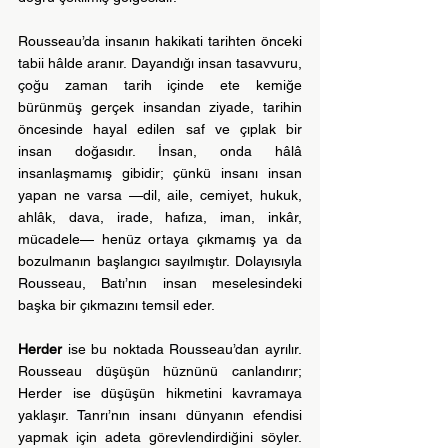
Rousseau’da insanın hakikati tarihten önceki 
tabii hâlde aranır. Dayandığı insan tasavvuru, 
çoğu zaman tarih içinde ete kemiğe 
bürünmüş gerçek insandan ziyade, tarihin 
öncesinde hayal edilen saf ve çıplak bir 
insan doğasıdır. İnsan, onda hâlâ 
insanlaşmamış gibidir; çünkü insanı insan 
yapan ne varsa —dil, aile, cemiyet, hukuk, 
ahlâk, dava, irade, hafıza, iman, inkâr, 
mücadele— henüz ortaya çıkmamış ya da 
bozulmanın başlangıcı sayılmıştır. Dolayısıyla 
Rousseau, Batı’nın insan meselesindeki 
başka bir çıkmazını temsil eder.
Herder
 ise bu noktada Rousseau’dan ayrılır. 
Rousseau düşüşün hüznünü canlandırır; 
Herder ise düşüşün hikmetini kavramaya 
yaklaşır. Tanrı’nın insanı dünyanın efendisi 
yapmak için adeta görevlendirdiğini söyler. 