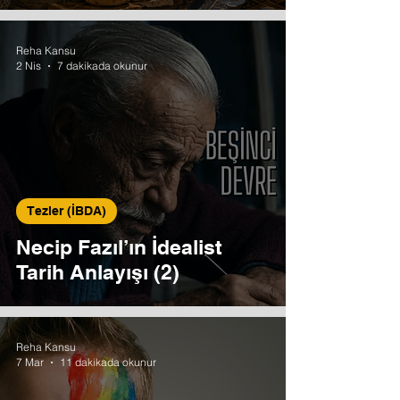
Reha Kansu
2 Nis
7 dakikada okunur
Tezler (İBDA)
Necip Fazıl’ın İdealist
Tarih Anlayışı (2)
Reha Kansu
7 Mar
11 dakikada okunur