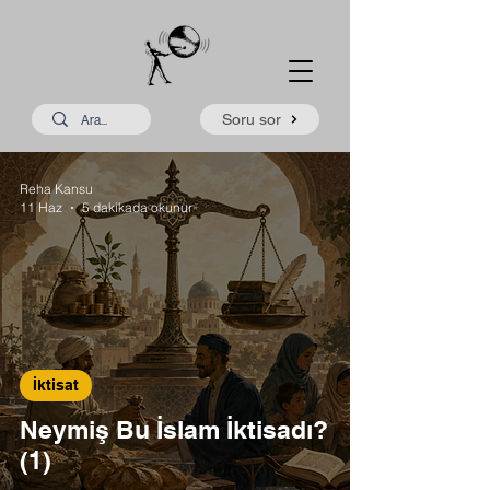
Soru sor
Reha Kansu
11 Haz
5 dakikada okunur
İktisat
Neymiş Bu İslam İktisadı?
(1)